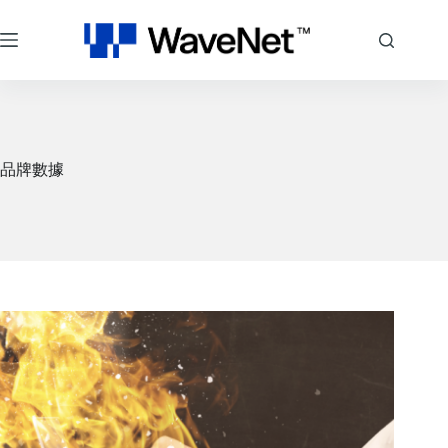
跳
至
主
要
內
容
品牌數據