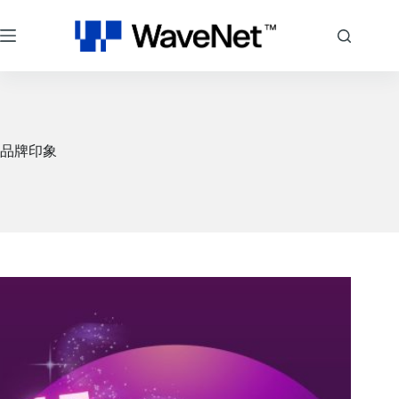
跳
至
主
要
內
容
品牌印象