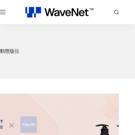
跳
至
主
要
內
容
動態版位