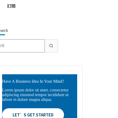
*
earch
找
不
到
符
合
條
件
的
Have A Business Idea In Your Mind?
結
Lorem ipsum dolor sit amet, consectetur
果
adipiscing eiusmod tempor incididunt ut
labore et dolore magna aliqua.
LET’S GET STARTED