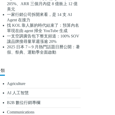
205%、ARR 三個月內從 8 億衝上 12 億
結
美元
果
一家行銷公司拆開來看，是 14 支 AI
Agent 在接力
找 KOL 靠人脈的時代結束了：預算內名
單現在由 agent 掃全 YouTube 生成
一支空調廣告包下整支頻道：100% SOV
讓品牌搜尋量單週漲逾 20%
2025 日本 7～9 月熱門話題日曆公開：暑
假、祭典、運動季全面啟動
分類
Agriculture
AI 人工智慧
B2B 數位行銷專欄
Communications