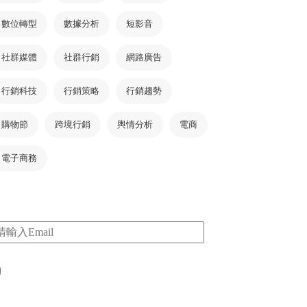
數位轉型
數據分析
短影音
社群媒體
社群行銷
網路廣告
行銷科技
行銷策略
行銷趨勢
購物節
跨境行銷
輿情分析
電商
電子商務
m
I consent to my submitted data being collected
via this form*
*