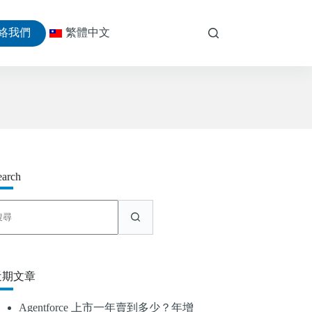
絡我們
繁體中文
earch
找
不
到
符
合
近期文章
條
件
Agentforce 上市一年賣到多少？年增
的