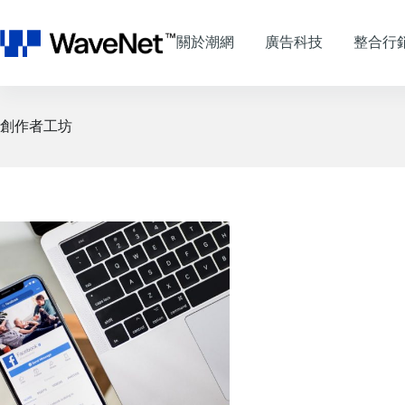
跳
至
關於潮網
廣告科技
整合行
主
要
內
容
創作者工坊