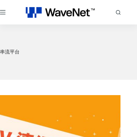
跳
至
主
要
內
容
串流平台