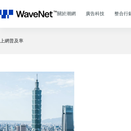
跳
至
關於潮網
廣告科技
整合行
主
要
內
容
上網普及率