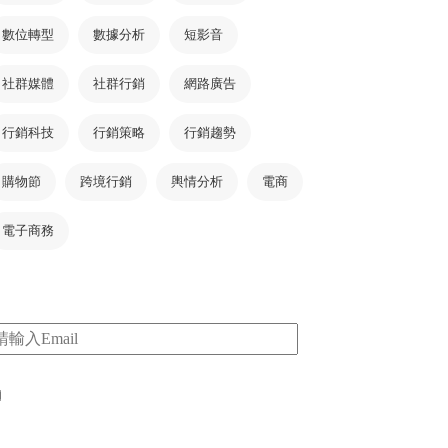
數位轉型
數據分析
短影音
社群媒體
社群行銷
網路廣告
行銷科技
行銷策略
行銷趨勢
購物節
跨境行銷
輿情分析
電商
電子商務
m
I consent to my submitted data being collected
via this form*
*