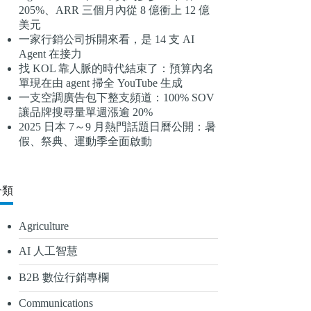
205%、ARR 三個月內從 8 億衝上 12 億
結
美元
果
一家行銷公司拆開來看，是 14 支 AI
Agent 在接力
找 KOL 靠人脈的時代結束了：預算內名
單現在由 agent 掃全 YouTube 生成
一支空調廣告包下整支頻道：100% SOV
讓品牌搜尋量單週漲逾 20%
2025 日本 7～9 月熱門話題日曆公開：暑
假、祭典、運動季全面啟動
分類
Agriculture
AI 人工智慧
B2B 數位行銷專欄
Communications