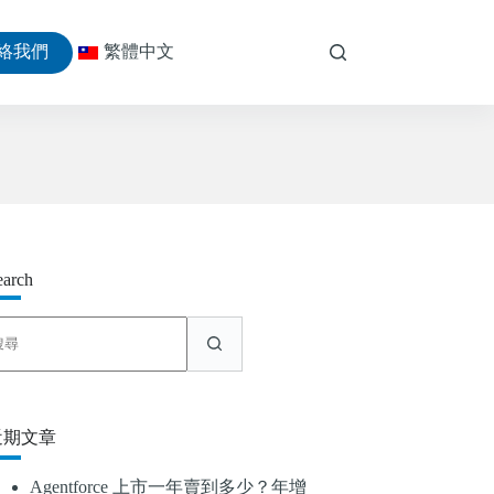
絡我們
繁體中文
earch
找
不
到
符
合
近期文章
條
件
Agentforce 上市一年賣到多少？年增
的