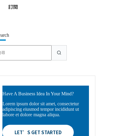
*
earch
找
不
到
符
合
條
件
的
Have A Business Idea In Your Mind?
結
Lorem ipsum dolor sit amet, consectetur
果
adipiscing eiusmod tempor incididunt ut
labore et dolore magna aliqua.
LET’S GET STARTED