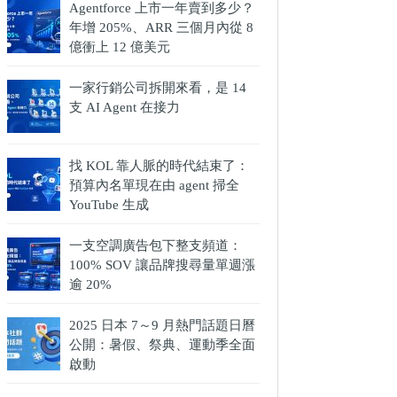
Agentforce 上市一年賣到多少？
年增 205%、ARR 三個月內從 8
億衝上 12 億美元
一家行銷公司拆開來看，是 14
支 AI Agent 在接力
找 KOL 靠人脈的時代結束了：
預算內名單現在由 agent 掃全
YouTube 生成
一支空調廣告包下整支頻道：
100% SOV 讓品牌搜尋量單週漲
逾 20%
2025 日本 7～9 月熱門話題日曆
公開：暑假、祭典、運動季全面
啟動