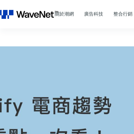
跳
至
關於潮網
廣告科技
整合行銷
主
要
內
容