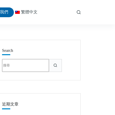
絡我們
繁體中文
Search
找
不
到
符
合
條
件
的
近期文章
結
果