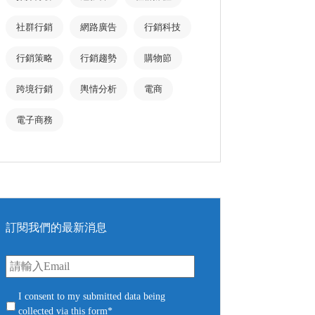
社群行銷
網路廣告
行銷科技
行銷策略
行銷趨勢
購物節
跨境行銷
輿情分析
電商
電子商務
訂閱我們的最新消息
E
m
a
i
c
I consent to my submitted data being
l
o
collected via this form*