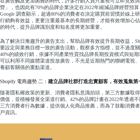
在廣告觸及更加困難的時代，許多行銷人員只重視可立即見效與
營」，也因此有70%的品牌企業決定在2022年縮減品牌經營預
Google 調查顯示，超過80%的消費者在決定購買前習慣於
行銷夠有效益，更要注重最基本的長期經營，才能有效增加心佔
的時代，提升品牌識別度和知名度將更加重要。
為了解決日漸趨升的廣告支出，幫助品牌有效提升長期收益，Sho
要設定與業務目標一致的廣告活動，觀察多方指標，並不過度關
40%的績效行銷，依據不同產業性質找品牌長期投資模式與短
可以利用不同媒體渠道投放廣告，不光是近期熱門的聯網電視、
養顧客關係的重點渠道。
Shopify 電商趨勢 二：
建立品牌社群打造忠實顧客，有效蒐集第
隨著隱私權政策的更新、消費者隱私意識抬頭，第三方數據取得
價值，並積極發展全渠道行銷。42%的品牌計畫在2022年透
三方消費者行為數據，提供個人化商品推薦，而為了鼓勵消費者
戶資訊。