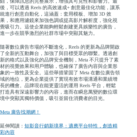
鈕，保障訊息的完整展示，增強其可見性和影響力。最
後，可以透過 Reels 的高效速成+ 創意最佳化功能，讓系
統進行創意自動化，這涵蓋：套用模板、增加 3D 效
果，和應用濾鏡來加強色調或提高影片解析度，強化視
覺吸引力。這使企業能夠輕鬆創建更具娛樂性的廣告，
進一步在競爭激烈的社群市場中突顯其魅力。
隨著數位廣告市場的不斷進化，Reels 的更新為品牌開啟
了全新的互動舞台，加強了與目標受眾的聯繫。透過創
新的格式以及強化的品牌安全機制，Meta 不只提升了素
材的視覺效果和用戶體驗，也確保了廣告內容與企業形
象的一致性及安全。這些舉措鞏固了 Meta 在數位廣告領
域的地位，更為企業提供了實現有效市場溝通和業績增
長的機會。品牌現在能更靈活的運用 Reels 平台，輕鬆
打造具有深遠影響力的內容，進而在瞬息萬變的數位環
境中突顯其獨特價值，吸引並留住消費者的目光。
Meta 廣告找潮網！
延伸閱讀：
短影音行銷新境界：適應平台特性，創造精
彩內容