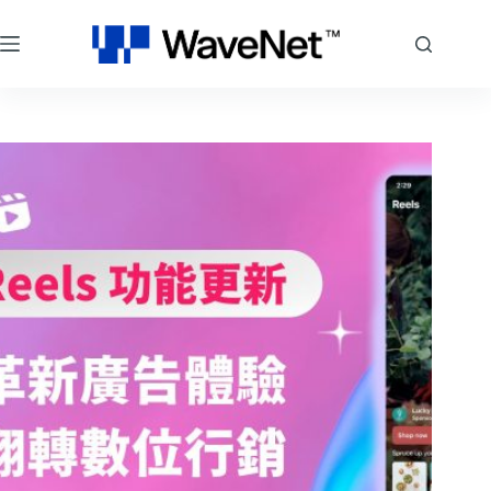
跳
至
主
要
內
容