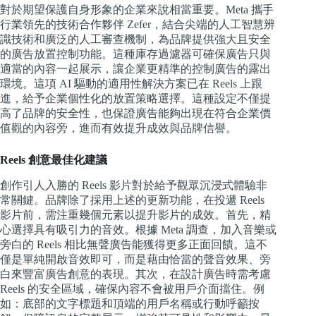
對於期望保護自身形象的企業來說相當重要。Meta 攜手
行業領先的技術合作夥伴 Zefer，結合尖端的人工智慧辨
識技術和廣泛的人工審查機制，為品牌提供強大且安全
的廣告放置控制功能。這種庫存過濾器可確保廣告只與
適當的內容一起展示，讓企業更精準的控制廣告的露出
環境。這項 AI 驅動的適用性解決方案已在 Reels 上跟
進，給予企業個性化的放置策略選擇。這種設定不僅提
高了品牌的安全性，也保證廣告能夠出現在符合企業價
值觀的內容旁，進而有效提升成效與品牌信譽。
Reels 創意最佳化建議
創作引人入勝的 Reels 影片對於給予觀眾沉浸式體驗非
常關鍵。品牌除了採用上述的更新功能，在投遞 Reels
影片前，需注重幾個元素以提升影片的成效。首先，精
心選擇具有吸引力的音效。根據 Meta 調查，加入音樂或
旁白的 Reels 相比無聲廣告能獲得更多正面回饋。這不
僅是單純開啟音效即可，而是藉由恰當的聲音效果、旁
白來豐富廣告創意的表現。其次，在設計廣告時需考慮
Reels 的安全區域，確保內容不會被用戶介面擋住。例
如：底部的文字標題和頂端的用戶名稱或行動呼籲按