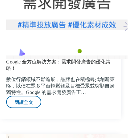
CDP
與
影
音
數
據
工
具
取
Google 全方位解決方案：需求開發廣告的優化策
得
略！
成
功
數位行銷領域不斷進展，品牌也在積極尋找創新策
略，以便在眾多平台輕鬆觸及目標受眾並突顯自身
獨特性。Google 的需求開發廣告正…
閱讀全文
Google
全
方
位
解
決