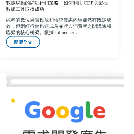
數據驅動的網紅行銷策略：如何利用 CDP 與影音
數據工具取得成功
純粹的數位廣告投放和傳統優惠內容雖然有既定成
效，但網紅行銷迅速成為品牌與消費者之間溝通和
聯繫的核心橋梁。根據 Influencer…
閱讀全文
數
據
驅
動
的
網
紅
行
銷
策
略：
如
何
利
用