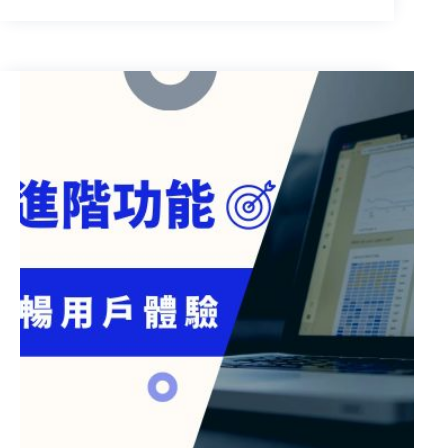
親
節
行
銷
秘
笈：
個
性
化
溝
通
與
影
音
內
容
的
力
量