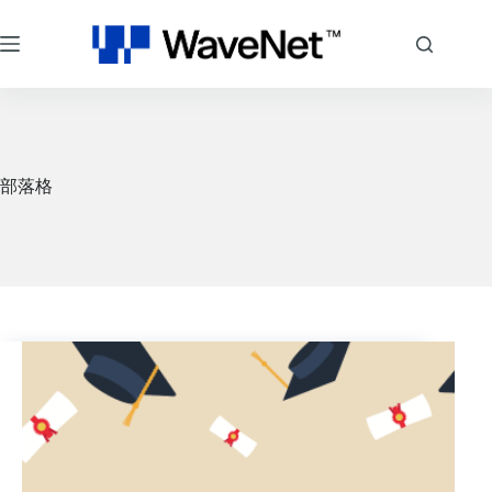
跳
至
主
要
內
容
部落格