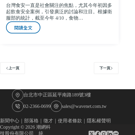
台灣食安一直是社會關注的焦點，尤其今年初因多
起飲食安全案例，引發廣泛的討論和注目。根據衛
服部的統計，截至今年 4/10，食物…
閱讀全文
食
安
風
波
怎
麼
辦！
上一頁
下一頁
輿
情
分
析
台北市中正區延平南路189號3樓
助
業
02-2366-0699
sales@wavenet.com.tw
者
深
新聞中心
｜
部落格
｜
徵才
｜
使用者條款
｜
隱私權聲明
入
Copyright © 2026 潮網科
了
技股份有限公司 統