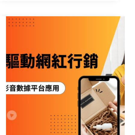
六
月
多
元
商
機！
節
慶、
畢
業、
購
物
季
的
暑
期
行
銷
趨
勢