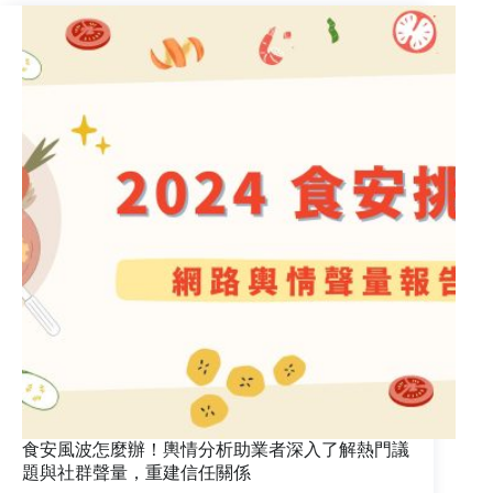
銷
趨
勢：
善
用
節
日
時
機，
與
消
費
者
攜
手
共
建
溫
馨
食安風波怎麼辦！輿情分析助業者深入了解熱門議
時
題與社群聲量，重建信任關係
光