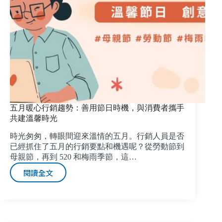
代，
解
鎖
行
銷
未
來
的
關
鍵
五月暖心行銷趨勢：善用節日時機，與消費者攜手
能
共建溫馨時光
力！
時光匆匆，轉眼間迎來溫情的五月。行銷人員是否
已經抓住了五月的行銷要點和機遇呢？從勞動節到
母親節，再到 520 和梅雨季節，這…
閱讀全文
五
月
暖
心
行