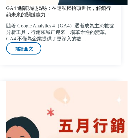
GA4 進階功能揭秘：在隱私權抬頭世代，解鎖行
銷未來的關鍵能力！
隨著 Google Analytics 4（GA4）逐漸成為主流數據
分析工具，行銷領域正迎來一場革命性的變革。
GA4 不僅為企業提供了更深入的數…
閱讀全文
GA4
進
階
功
能
揭
秘：
在
隱
私
權
抬
頭
世