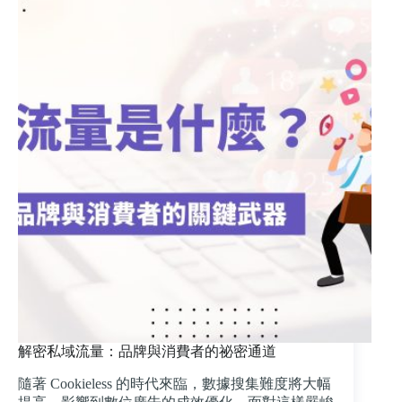
方
案：
需
求
開
發
廣
告
的
優
化
策
略！
解密私域流量：品牌與消費者的祕密通道
隨著 Cookieless 的時代來臨，數據搜集難度將大幅