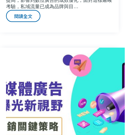
提高，影響到數位廣告的成效優化，面對這樣嚴峻
考驗，私域流量已成為品牌與目…
閱讀全文
解
密
私
域
流
量：
品
牌
與
消
費
者
的
祕
密
通
道