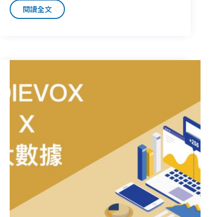
閱讀全文
【
PUNWAVE
ATD】
廣
告
優
化
決
策
平
台