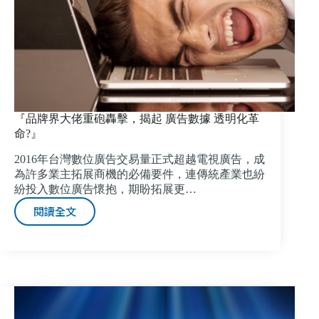
功！
『品牌界大佬重砲轟擊，揭起 廣告數據 透明化革
命?』
2016年台灣數位廣告交易量正式超越電視廣告，成
為許多業主拓展商機的必備要件，連傳統產業也紛
紛投入數位廣告懷抱，期盼拓展更…
閱讀全文
『品
牌
界
大
佬
重
砲