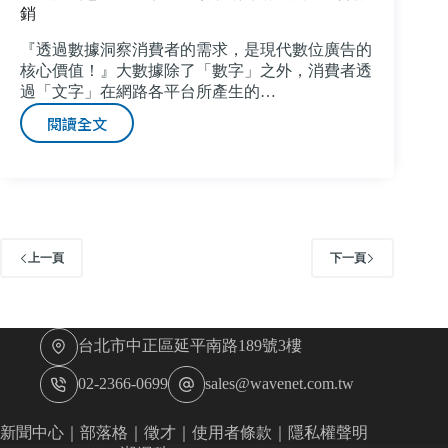
銷
『透過數據洞察消費者的需求，是現代數位廣告的
核心價值！』大數據除了「數字」之外，消費者透
過「文字」在網路各平台所產生的…
閱讀全文
不
只
講
創
意
潮
網
上一頁
下一頁
科
技
用
大
台北市中正區延平南路189號3樓
數
據
02-2366-0699
sales@wavenet.com.tw
做
輿
新聞中心
｜
部落格
｜
徵才
｜
使用者條款
｜
隱私權聲明
情