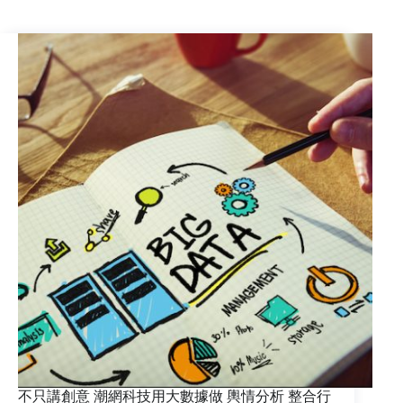
據
是
趨
勢？
如
何
應
用
大
數
據
才
是
重
點！
不只講創意 潮網科技用大數據做 輿情分析 整合行