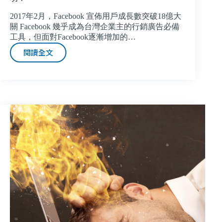
讓
2017年2月，Facebook 宣佈用戶成長數突破18億大
廣
關 Facebook 幾乎成為台灣企業主的行銷廣告必備
告
工具，但面對Facebook逐漸增加的…
更
透
閱讀全文
【數
明，
位
成
廣
本
告
更
經
精
驗
打
談】-
細
Facebook
算！
廣
告
設
定
五
大
基
礎