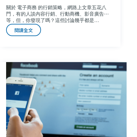
關於 電子商務 的行銷策略，網路上文章五花八
門，有的人談內容行銷、行動商機、影音廣告⋯
等，但，你發現了嗎？這些討論幾乎都是…
閱讀全文
【數
位
廣
告
金
三
角】
電
子
商
務
行
銷
策
略
分
享