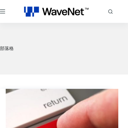
跳
至
主
要
內
容
部落格