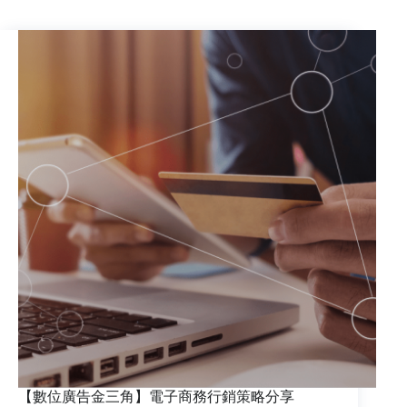
簡，
一
次
完
成
Facebook,
Google
再
行
銷！
【數位廣告金三角】電子商務行銷策略分享