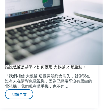
花】-
iNDIEVOX
吳
柏
蒼
誰說數據是趨勢？如何應用 大數據 才是重點！
「我們相信 大數據 這個詞最終會消失，就像現在
沒有人在講彩色電視機，因為已經幾乎沒有黑白的
電視機；我們現在講手機，也不強…
閱讀全文
誰
說
數