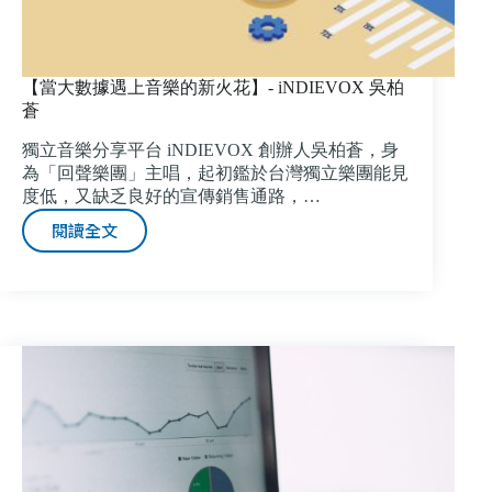
【當大數據遇上音樂的新火花】- iNDIEVOX 吳柏
蒼
獨立音樂分享平台 iNDIEVOX 創辦人吳柏蒼，身
為「回聲樂團」主唱，起初鑑於台灣獨立樂團能見
度低，又缺乏良好的宣傳銷售通路，…
閱讀全文
【當
大
數
據
遇
上
音
樂
的
新
火