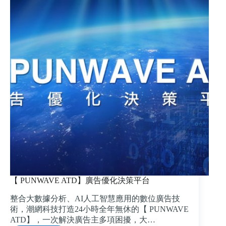
轟
擊，
揭
起
廣
告
數
據
透
明
化
革
命?』
【 PUNWAVE ATD】廣告優化決策平台
整合大數據分析、AI人工智慧應用的數位廣告技
術，潮網科技打造24小時全年無休的【 PUNWAVE
ATD】，一次解決廣告主多項困擾，大…