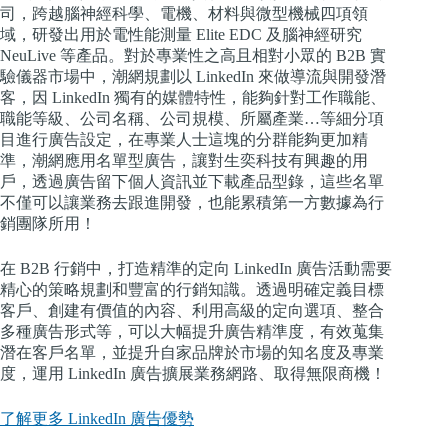
司，跨越腦神經科學、電機、材料與微型機械四項領
域，研發出用於電性能測量 Elite EDC 及腦神經研究
NeuLive 等產品。對於專業性之高且相對小眾的 B2B 實
驗儀器市場中，潮網規劃以 LinkedIn 來做導流與開發潛
客，因 LinkedIn 獨有的媒體特性，能夠針對工作職能、
職能等級、公司名稱、公司規模、所屬產業…等細分項
目進行廣告設定，在專業人士這塊的分群能夠更加精
準，潮網應用名單型廣告，讓對生奕科技有興趣的用
戶，透過廣告留下個人資訊並下載產品型錄，這些名單
不僅可以讓業務去跟進開發，也能累積第一方數據為行
銷團隊所用！
在 B2B 行銷中，打造精準的定向 LinkedIn 廣告活動需要
精心的策略規劃和豐富的行銷知識。透過明確定義目標
客戶、創建有價值的內容、利用高級的定向選項、整合
多種廣告形式等，可以大幅提升廣告精準度，有效蒐集
潛在客戶名單，並提升自家品牌於市場的知名度及專業
度，運用 LinkedIn 廣告擴展業務網路、取得無限商機！
了解更多 LinkedIn 廣告優勢