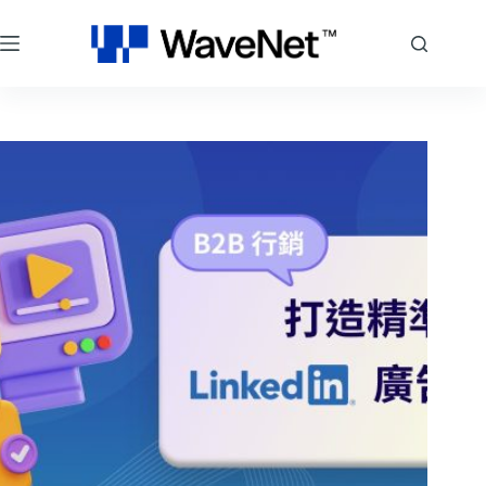
跳
至
主
要
內
容