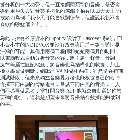
據分析的一大功勞，但一直接觸同類型的音樂，是否會
導致用戶失去對音樂多樣化的感觸？柏蒼以四大天王 v.s
披頭四為例「我今天可能喜歡劉德華，但誰說我就不會
喜歡約翰藍儂？！」。
為此，擁有雄厚資本的 Spotify 設計了 Discover 系統，而
小資小本的iNDIEVOX並沒有放棄讓用戶一窺音樂世界
浩瀚的可能，
其
僅用兩個工程師和短短兩個月的時間，
以電腦程式自動分析音樂內容，將主題、聲量、音調、
旋律等屬性註記標籤，將音樂化為結構化的數據，加上
機器學習做判斷，編輯出 VA Model 系統，雖然還在初期
測試階段，但未來獨立音樂愛好者也能根據自己的心情
選擇不同曲調的情緒電台，嘗試不同曲風的音樂，「人
們不必再做思考，當打開音樂 APP 他就會自動選好你想
要聽的歌」，這就是期望未來將音樂結合數據能夠做到
的事。