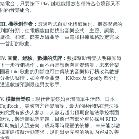
緒電台，只要按下 Play 鍵就能播放各種符合心境卻又不
同的音樂組合。
III. 機器創作者：
透過程式自動化標籤類別、機器學習的
判斷分類，使電腦能自動找出音樂公式：主題、詞彙、
旋律、和弦、節奏及編曲等，由電腦根據風格設定完成
一首新的歌曲。
IV. 直覺、經驗、數據的洗牌：
數據幫助音樂人明確知道
下一步行銷操作，而不再是想像與直覺猜測，未來音樂
圈看 hito 歌曲的判斷也可由傳統的音樂排行榜改為數據
分析與察情，如今年金曲獎， KKbox 及 Spotify 都分別
透過數據預測最佳男女歌手。
V. 模擬音樂祭：
現代音樂祭如台灣簡單生活節、日本
FujiRock 、美國南方音樂節等，最大的困難點在無法得
知究竟有多少人參加，人數若超出預期會無法掌控場面
狀況，製造髒亂等問題，目前已有部分單位採用 RFID
即時統計人流去向，成為即時應變的依據， 未來能以數
據重建模擬活動需求，規劃出更完整的活動內容及改善
方案。