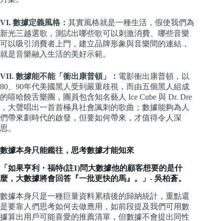
VI. 數據定義風格：
其實風格就是一種生活，假使我們為
新光三越選歌，測試出哪些歌可以刺激消費、哪些音樂
可以吸引消費者上門，建立品牌形象與音樂間的連結，
就是音樂融入生活的美好示範。
VII. 數據能不能「衝出康普頓」：
電影衝出康普頓，以
80、90年代美國黑人受到嚴重歧視，而由五個黑人組成
的嘻哈饒舌樂團，團員包含知名藝人 Ice Cube 與 Dr. Dre
，大聲唱出一首首極具社會諷刺的歌曲；數據能夠為人
們帶來劃時代的啟發，但要如何帶來，才值得令人深
思。
數據本身只能鑑往，思考數據才能知來
「如果亨利・福特(註1)問大數據他的顧客想要的是什
麼，大數據將會回答『一批更快的馬』。」- 吳柏蒼。
數據本身只是一種巨量資料累積後的歸納統計，重點還
是要靠人們思考如何去做應用，如前段提及我們可用數
據算出用戶可能喜愛的推薦清單，但數據不會提出同性