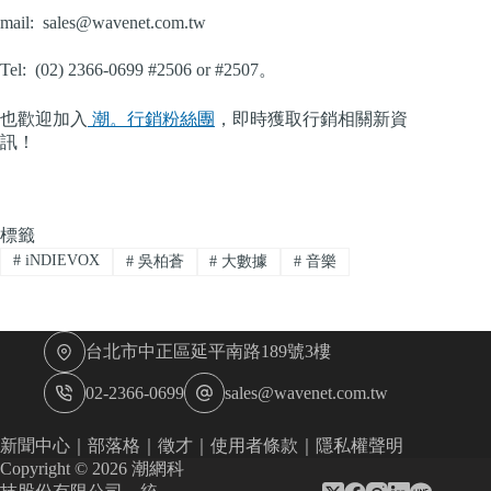
mail:
sales@wavenet.com.tw
Tel: (02) 2366-0699 #2506 or #2507。
也歡迎加入
潮。行銷粉絲團
，即時獲取行銷相關新資
訊！
標籤
#
iNDIEVOX
#
吳柏蒼
#
大數據
#
音樂
台北市中正區延平南路189號3樓
02-2366-0699
sales@wavenet.com.tw
新聞中心
｜
部落格
｜
徵才
｜
使用者條款
｜
隱私權聲明
Copyright © 2026 潮網科