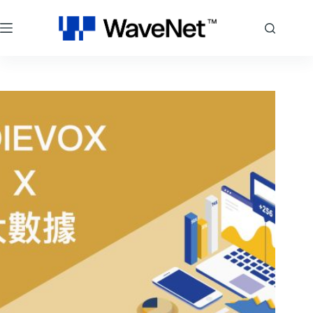
跳
至
主
要
內
容