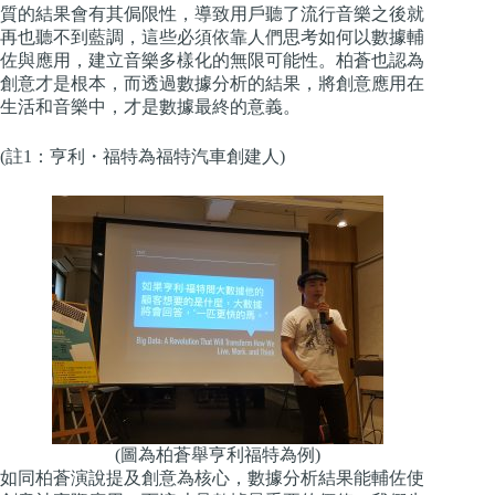
質的結果會有其侷限性，導致用戶聽了流行音樂之後就
再也聽不到藍調，這些必須依靠人們思考如何以數據輔
佐與應用，建立音樂多樣化的無限可能性。柏蒼也認為
創意才是根本，而透過數據分析的結果，將創意應用在
生活和音樂中，才是數據最終的意義。
(註1：亨利・福特為福特汽車創建人)
(圖為柏蒼舉亨利福特為例)
如同柏蒼演說提及創意為核心，數據分析結果能輔佐使