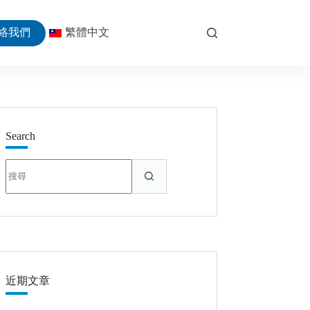
絡我們
繁體中文
Search
找
不
到
符
合
條
件
的
近期文章
結
果