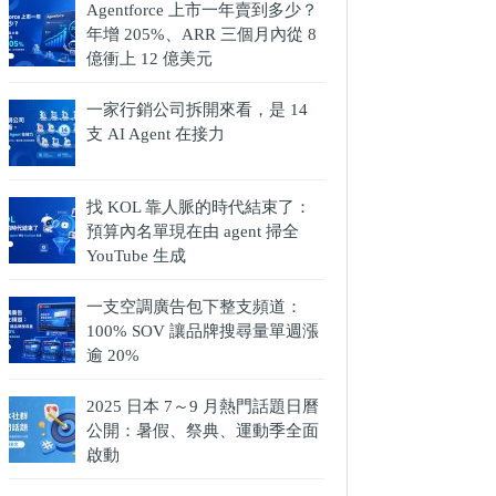
Agentforce 上市一年賣到多少？
年增 205%、ARR 三個月內從 8
億衝上 12 億美元
一家行銷公司拆開來看，是 14
支 AI Agent 在接力
找 KOL 靠人脈的時代結束了：
預算內名單現在由 agent 掃全
YouTube 生成
一支空調廣告包下整支頻道：
100% SOV 讓品牌搜尋量單週漲
逾 20%
2025 日本 7～9 月熱門話題日曆
公開：暑假、祭典、運動季全面
啟動