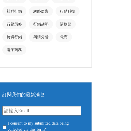
社群行銷
網路廣告
行銷科技
行銷策略
行銷趨勢
購物節
跨境行銷
輿情分析
電商
電子商務
訂閱我們的最新消息
E
m
a
i
c
I consent to my submitted data being
l
o
collected via this form*