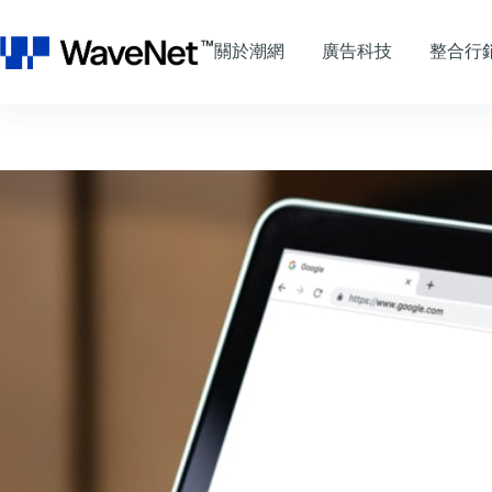
跳
至
關於潮網
廣告科技
整合行
主
要
內
容