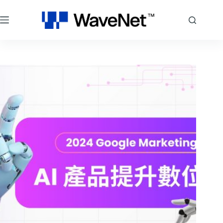
跳
至
主
要
內
容