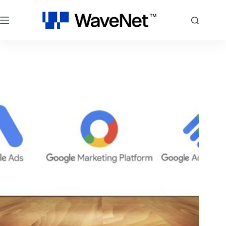
跳
至
主
要
內
容