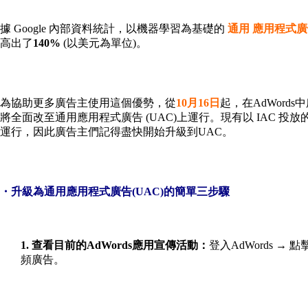
據 Google 內部資料統計，以機器學習為基礎的
通用 應用程式廣告
高出了
140%
(以美元為單位)。
為協助更多廣告主使用這個優勢，從
10月16日
起，在AdWords
將全面改至通用應用程式廣告 (UAC)上運行。現有以 IAC 投放的
運行，因此廣告主們記得盡快開始升級到UAC。
・升級為通用應用程式廣告(UAC)的簡單三步驟
1. 查看目前的AdWords應用宣傳活動：
登入AdWords 
頻廣告。