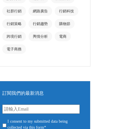
社群行銷
網路廣告
行銷科技
行銷策略
行銷趨勢
購物節
跨境行銷
輿情分析
電商
電子商務
訂閱我們的最新消息
E
m
a
i
c
I consent to my submitted data being
l
o
collected via this form*