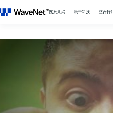
跳
至
關於潮網
廣告科技
整合行
主
要
內
容