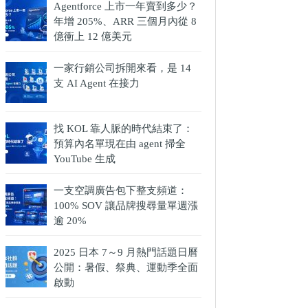
Agentforce 上市一年賣到多少？
年增 205%、ARR 三個月內從 8
億衝上 12 億美元
一家行銷公司拆開來看，是 14
支 AI Agent 在接力
找 KOL 靠人脈的時代結束了：
預算內名單現在由 agent 掃全
YouTube 生成
一支空調廣告包下整支頻道：
100% SOV 讓品牌搜尋量單週漲
逾 20%
2025 日本 7～9 月熱門話題日曆
公開：暑假、祭典、運動季全面
啟動