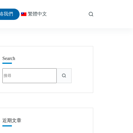
絡我們
繁體中文
Search
找
不
到
符
合
條
件
的
近期文章
結
果