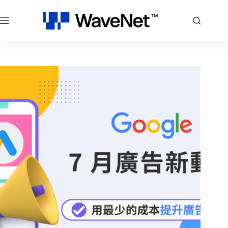
跳
至
主
要
內
容