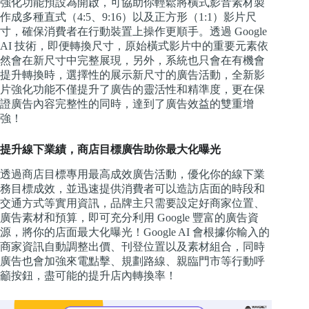
強化功能預設為開啟，可協助你輕鬆將橫式影音素材製
作成多種直式（4:5、9:16）以及正方形（1:1）影片尺
寸，確保消費者在行動裝置上操作更順手。透過 Google
AI 技術，即便轉換尺寸，原始橫式影片中的重要元素依
然會在新尺寸中完整展現，另外，系統也只會在有機會
提升轉換時，選擇性的展示新尺寸的廣告活動，全新影
片強化功能不僅提升了廣告的靈活性和精準度，更在保
證廣告內容完整性的同時，達到了廣告效益的雙重增
強！
提升線下業績，商店目標廣告助你最大化曝光
透過商店目標專用最高成效廣告活動，優化你的線下業
務目標成效，並迅速提供消費者可以造訪店面的時段和
交通方式等實用資訊，品牌主只需要設定好商家位置、
廣告素材和預算，即可充分利用 Google 豐富的廣告資
源，將你的店面最大化曝光！Google AI 會根據你輸入的
商家資訊自動調整出價、刊登位置以及素材組合，同時
廣告也會加強來電點擊、規劃路線、親臨門市等行動呼
籲按鈕，盡可能的提升店內轉換率！