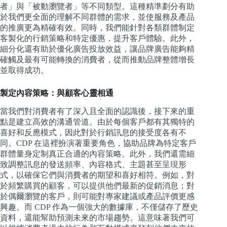
者」與「被動瀏覽者」等不同類型。這種精準劃分有助
於我們更全面的理解不同群體的需求，並使服務及產品
的推廣更為精確有效。同時，我們能針對各類群體制定
客製化的行銷策略和特定優惠，提升客戶體驗。此外，
細分化還有助於優化廣告投放效益，讓品牌廣告能夠精
確觸及最有可能轉換的消費者，從而推動品牌整體增長
並取得成功。
製定內容策略：與顧客心靈相通
當我們對消費者有了深入且全面的認識後，接下來的重
點是建立高效的溝通管道。由於每個客戶都有其獨特的
喜好和反應模式，因此對於行銷訊息的接受度各有不
同。CDP 在這裡扮演著重要角色，協助品牌為特定客戶
群體量身定制真正合適的內容策略。此外，我們還需細
致調整訊息的發送頻率、內容格式、主題甚至呈現形
式，以確保它們與消費者的期望和喜好相符。例如，對
於頻繁購買的顧客，可以提供他們最新的促銷消息；對
於偶爾瀏覽的客戶，則可能對專家建議或產品評價更感
興趣。而 CDP 作為一個強大的數據庫，不僅儲存了歷史
資料，還能幫助預測未來的市場趨勢。這意味著我們可