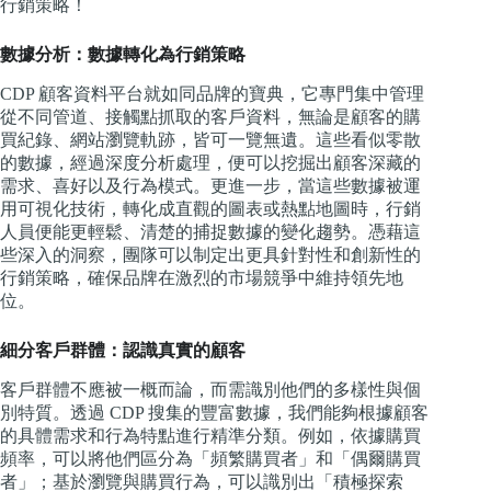
行銷策略！
數據分析：數據轉化為行銷策略
CDP 顧客資料平台就如同品牌的寶典，它專門集中管理
從不同管道、接觸點抓取的客戶資料，無論是顧客的購
買紀錄、網站瀏覽軌跡，皆可一覽無遺。這些看似零散
的數據，經過深度分析處理，便可以挖掘出顧客深藏的
需求、喜好以及行為模式。更進一步，當這些數據被運
用可視化技術，轉化成直觀的圖表或熱點地圖時，行銷
人員便能更輕鬆、清楚的捕捉數據的變化趨勢。憑藉這
些深入的洞察，團隊可以制定出更具針對性和創新性的
行銷策略，確保品牌在激烈的市場競爭中維持領先地
位。
細分客戶群體：認識真實的顧客
客戶群體不應被一概而論，而需識別他們的多樣性與個
別特質。透過 CDP 搜集的豐富數據，我們能夠根據顧客
的具體需求和行為特點進行精準分類。例如，依據購買
頻率，可以將他們區分為「頻繁購買者」和「偶爾購買
者」；基於瀏覽與購買行為，可以識別出「積極探索