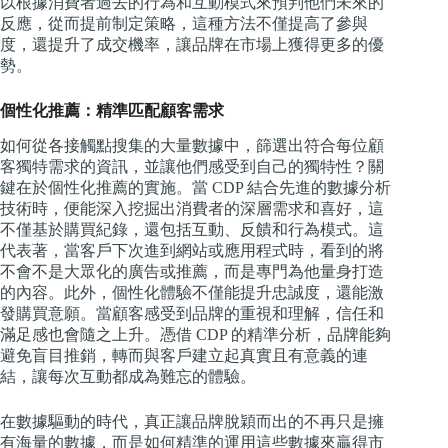
以根據消費者過去的行為和互動模式來預判他們未來的
反應，從而提前制定策略，這種方法不僅提高了參與
度，還提升了成交機率，讓品牌在市場上獲得更多的優
勢。
個性化推薦：精準匹配顧客需求
如何從各接觸點搜集的大量數據中，篩選出符合每位顧
客獨特需求的資訊，並讓他們感受到自己的獨特性？關
鍵在於個性化推薦的實施。當 CDP 結合先進的數據分析
技術時，便能深入挖掘出消費者的深層需求和喜好，這
不僅基於購買紀錄，還包括互動、反饋和行為模式。這
代表著，當客戶下次進到網站或應用程式時，看到的將
不會不是大眾化的廣告或推薦，而是專門為他量身打造
的內容。此外，個性化體驗不僅能提升忠誠度，還能激
發購買意願。當顧客感受到品牌的重視和理解，信任和
滿足感也會隨之上升。憑借 CDP 的精準分析，品牌能夠
避免盲目推銷，轉而與客戶建立起真實且有意義的連
結，讓每次互動都成為難忘的體驗。
在數據驅動的時代，真正讓品牌脫穎而出的不再只是擁
有海量的數據，而是如何精準的運用這些數據來贏得市