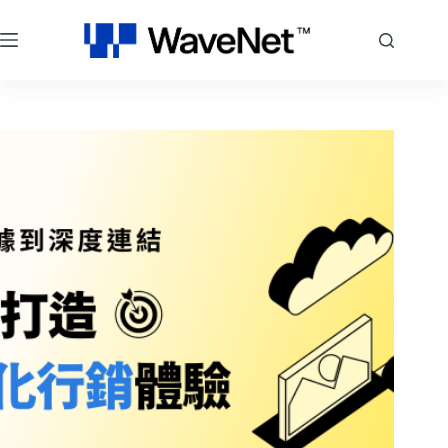
跳
至
主
要
內
容