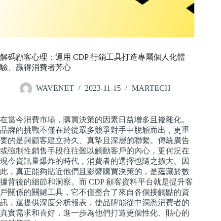
解碼顧客心理：運用 CDP 行銷工具打造專屬個人化體
驗、贏得消費者芳心
WAVENET
2023-11-15
MARTECH
在當今消費市場，購買決策的因素日益增多且複雜化。
品牌的挑戰不僅在於從眾多競爭對手中脫穎而出，更重
要的是與顧客建立持久、真摯且深層的聯繫。傳統廣告
或強制性銷售手段往往難以觸動客戶的內心，更何況在
現今資訊量爆炸的時代，消費者的選擇也隨之擴大。因
此，真正能夠貼近他們且影響購買決策的，是蘊藏於數
據背後的細節和洞察。而 CDP 顧客資料平台就是提升客
戶關係的關鍵工具，它不僅整合了來自各個接觸點的資
訊，還提供深度分析報表，使品牌能從中洞悉消費者的
真實需求和喜好，進一步為他們打造更個性化、貼心的