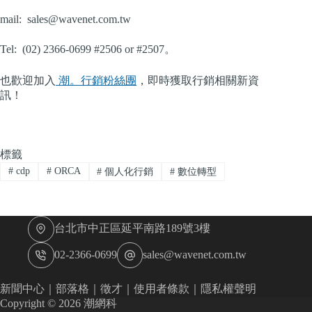
mail:
sales@wavenet.com.tw
Tel: (02) 2366-0699 #2506 or #2507。
也歡迎加入
潮。行銷粉絲團
，即時獲取行銷相關新資
訊！
標籤
#
cdp
#
ORCA
#
個人化行銷
#
數位轉型
台北市中正區延平南路189號3樓
02-2366-0699
sales@wavenet.com.tw
新聞中心
｜
部落格
｜
徵才
｜
使用者條款
｜
隱私權聲明
Copyright © 2026 潮網科