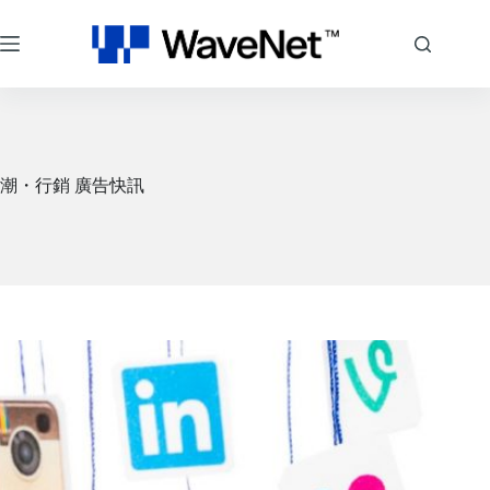
跳
至
主
要
內
容
潮・行銷 廣告快訊