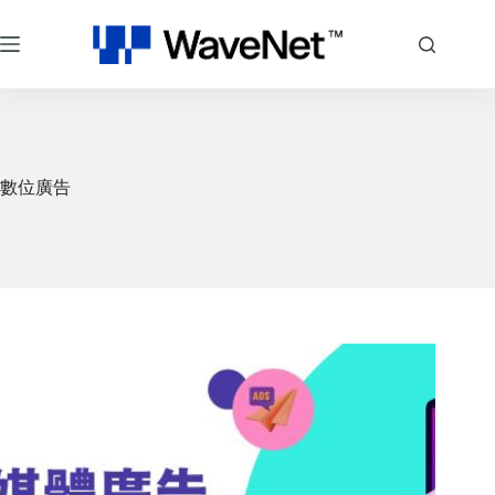
跳
至
主
要
內
容
數位廣告