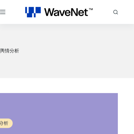
跳
至
主
要
內
容
輿情分析