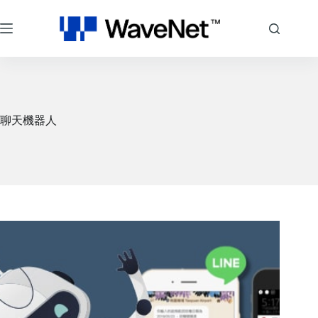
跳
至
主
要
內
容
聊天機器人