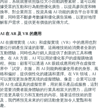
內容，系統就會依照版位大小自動調整素材，還可以根
據受眾的互動和行為動態優化廣告，以提高參與度和轉
換率。對企業而言，投資具備 AI 功能的廣告平台非常重
要，同時需不斷參考數據和優化廣告策略，以更好地理
解客戶需求，提供更有價值的宣傳方式。
AI 在 AR 及 VR 的應用
AI 在擴增實境（AR）和虛擬實境（VR）中的應用也對
數位行銷產生深遠的影響。這兩種技術給消費者全新的
互動體驗，同時也為行銷人員提供了創新的工具和機
會。在 AR 方面，AI 可以用於優化客戶的虛擬購物過
程。例如：顧客可以透過 AR 眼鏡或應用程序在虛擬世
界中「試穿」衣服，而 AI 則能夠根據使用者的身形、風
格和偏好，提供個性化的建議和選擇。在 VR 領域，AI
可以實現更加身歷其境的虛擬體驗。像是：企業可以使
用 AI 生成逼真的虛擬世界，用於展示產品或服務，這對
於需要消費者親身體驗的行業具相當大的潛力，品牌可
打造更具吸引力和互動性的內容。隨著這些技術的普
及，我們將預見未來的行銷活動會更加令人驚豔和有
趣。