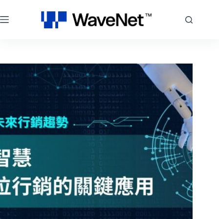
跳
至
主
要
內
容