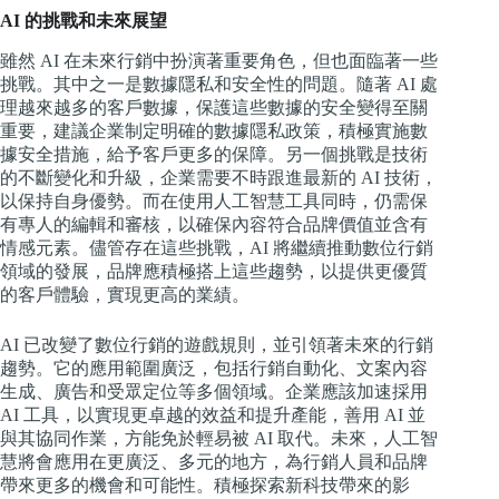
AI 的挑戰和未來展望
雖然 AI 在未來行銷中扮演著重要角色，但也面臨著一些
挑戰。其中之一是數據隱私和安全性的問題。隨著 AI 處
理越來越多的客戶數據，保護這些數據的安全變得至關
重要，建議企業制定明確的數據隱私政策，積極實施數
據安全措施，給予客戶更多的保障。另一個挑戰是技術
的不斷變化和升級，企業需要不時跟進最新的 AI 技術，
以保持自身優勢。而在使用人工智慧工具同時，仍需保
有專人的編輯和審核，以確保內容符合品牌價值並含有
情感元素。儘管存在這些挑戰，AI 將繼續推動數位行銷
領域的發展，品牌應積極搭上這些趨勢，以提供更優質
的客戶體驗，實現更高的業績。
AI 已改變了數位行銷的遊戲規則，並引領著未來的行銷
趨勢。它的應用範圍廣泛，包括行銷自動化、文案內容
生成、廣告和受眾定位等多個領域。企業應該加速採用
AI 工具，以實現更卓越的效益和提升產能，善用 AI 並
與其協同作業，方能免於輕易被 AI 取代。未來，人工智
慧將會應用在更廣泛、多元的地方，為行銷人員和品牌
帶來更多的機會和可能性。積極探索新科技帶來的影