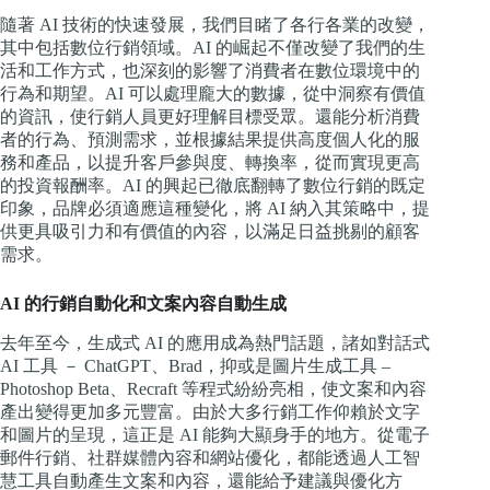
隨著 AI 技術的快速發展，我們目睹了各行各業的改變，
其中包括數位行銷領域。AI 的崛起不僅改變了我們的生
活和工作方式，也深刻的影響了消費者在數位環境中的
行為和期望。AI 可以處理龐大的數據，從中洞察有價值
的資訊，使行銷人員更好理解目標受眾。還能分析消費
者的行為、預測需求，並根據結果提供高度個人化的服
務和產品，以提升客戶參與度、轉換率，從而實現更高
的投資報酬率。AI 的興起已徹底翻轉了數位行銷的既定
印象，品牌必須適應這種變化，將 AI 納入其策略中，提
供更具吸引力和有價值的內容，以滿足日益挑剔的顧客
需求。
AI 的行銷自動化和文案內容自動生成
去年至今，生成式 AI 的應用成為熱門話題，諸如對話式
AI 工具 － ChatGPT、Brad，抑或是圖片生成工具 –
Photoshop Beta、Recraft 等程式紛紛亮相，使文案和內容
產出變得更加多元豐富。由於大多行銷工作仰賴於文字
和圖片的呈現，這正是 AI 能夠大顯身手的地方。從電子
郵件行銷、社群媒體內容和網站優化，都能透過人工智
慧工具自動產生文案和內容，還能給予建議與優化方