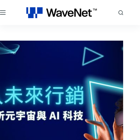
跳
至
主
要
內
容