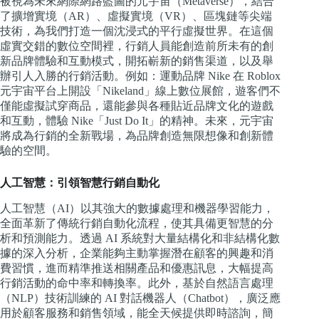
被視為未來網際網路藍圖的元宇宙（Metaverse），結合
了擴增實境（AR）、虛擬實境（VR）、區塊鏈等尖端
技術，為我們打造一個沈浸式的平行虛擬世界。在這個
虛實交錯的數位空間裡，行銷人員能創造前所未有的創
新品牌體驗和互動模式，開拓嶄新的銷售渠道，以及舉
辦引人入勝的行銷活動。例如：運動品牌 Nike 在 Roblox
元宇宙平台上開設「Nikeland」線上數位展館，遊客們不
僅能虛擬試穿商品，還能參與各種貼近品牌文化的遊戲
和互動，體驗 Nike「Just Do It」的精神。未來，元宇宙
將成為行銷的全新戰場，為品牌創造無限想像和創新體
驗的空間。
人工智慧：引領智慧行銷自動化
人工智慧（AI）以其強大的數據處理和機器學習能力，
全面革新了傳統行銷自動化流程，使其具備更智慧的分
析和預測能力。透過 AI 系統對大量結構化和非結構化數
據的深入分析，企業能夠主動掌握潛在顧客的興趣和消
費習慣，進而精準推送相關產品和優惠訊息，大幅提高
行銷活動的命中率和轉換率。此外，基於自然語言處理
（NLP）技術訓練的 AI 對話機器人（Chatbot），廣泛應
用於顧客服務和銷售領域，能全天候提供即時諮詢，簡