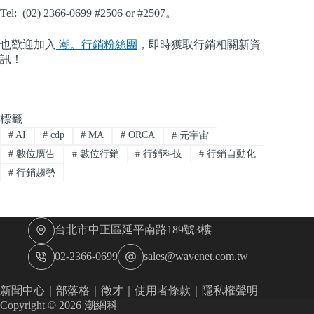
Tel: (02) 2366-0699 #2506 or #2507。
也歡迎加入
潮。行銷粉絲團
，即時獲取行銷相關新資
訊！
標籤
#
AI
#
cdp
#
MA
#
ORCA
#
元宇宙
#
數位廣告
#
數位行銷
#
行銷科技
#
行銷自動化
#
行銷趨勢
台北市中正區延平南路189號3樓
02-2366-0699
sales@wavenet.com.tw
新聞中心
｜
部落格
｜
徵才
｜
使用者條款
｜
隱私權聲明
Copyright © 2026 潮網科