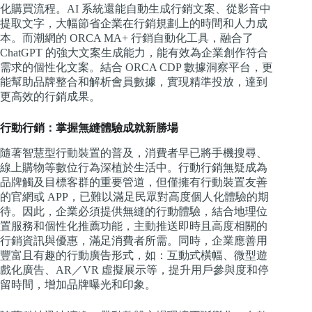
化購買流程。AI 系統還能自動生成行銷文案、從影音中
提取文字，大幅節省企業在行銷規劃上的時間和人力成
本。而潮網的 ORCA MA+ 行銷自動化工具，融合了
ChatGPT 的強大文案生成能力，能有效為企業創作符合
需求的個性化文案。結合 ORCA CDP 數據洞察平台，更
能幫助品牌整合和解析會員數據，實現精準投放，達到
更高效的行銷成果。
行動行銷：掌握無縫體驗成就新勝場
隨著智慧型行動裝置的普及，消費者早已將手機搜尋、
線上購物等數位行為深植於生活中。行動行銷無疑成為
品牌觸及目標客群的重要管道，但僅擁有行動裝置友善
的官網或 APP，已難以滿足民眾對高度個人化體驗的期
待。因此，企業必須提供無縫的行動體驗，結合地理位
置服務和個性化推薦功能，主動推送即時且高度相關的
行銷資訊與優惠，滿足消費者所需。同時，企業應善用
豐富且有趣的行動廣告形式，如：互動式橫幅、微型遊
戲化廣告、AR／VR 虛擬展示等，提升用戶參與度和停
留時間，增加品牌曝光和印象。