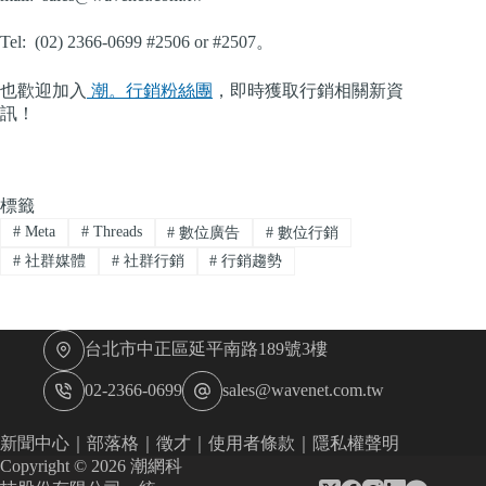
Tel: (02) 2366-0699 #2506 or #2507。
也歡迎加入
潮。行銷粉絲團
，即時獲取行銷相關新資
訊！
標籤
#
Meta
#
Threads
#
數位廣告
#
數位行銷
#
社群媒體
#
社群行銷
#
行銷趨勢
台北市中正區延平南路189號3樓
02-2366-0699
sales@wavenet.com.tw
新聞中心
｜
部落格
｜
徵才
｜
使用者條款
｜
隱私權聲明
Copyright © 2026 潮網科