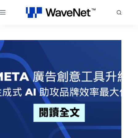
跳
至
主
要
內
容