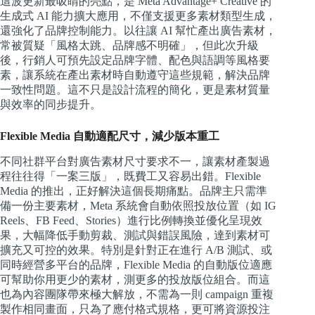
這波更新最吸睛的亮點，是 Meta Advantage+ Creative 的
生成式 AI 能力擴大應用，不僅支援更多素材類型生成，
還強化了品牌控制能力。以往讓 AI 幫忙產出廣告素材，
常被質疑「風格太跳、品牌感不明確」，但此次升級
後，行銷人可預先設定品牌字體、配色與語調等風格要
素，讓系統在產出素材時自動遵守這些規範，解決品牌
一致性問題。這不只是設計流程的簡化，更是素材質量
與效率的同步提升。
Flexible Media 自動適配尺寸，減少版本重工
不同社群平台對廣告素材尺寸要求不一，讓素材產製過
程往往得「一案三版」，既費工又容易出錯。Flexible
Media 的推出，正好解決這個長期痛點。品牌主只需準
備一份主要素材，Meta 系統會自動依照投放位置（如 IG
Reels、FB Feed、Stories）進行比例轉換並優化呈現效
果，大幅降低手動剪裁、測試與錯誤風險，達到素材可
擴充又可控的效果。特別是針對正在進行 A/B 測試、或
同時經營多平台的品牌，Flexible Media 的自動版位適應
可幫助你用更少的素材，測更多的投放版位組合。而這
也為內容團隊帶來極大解放，不需為一則 campaign 重複
製作相同畫面，只為了應付格式規格，更可將資源投注