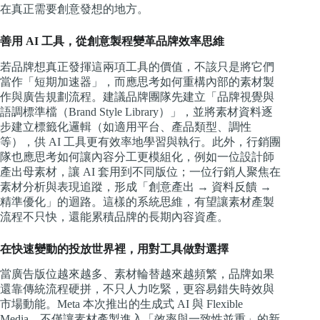
在真正需要創意發想的地方。
善用 AI 工具，從創意製程變革品牌效率思維
若品牌想真正發揮這兩項工具的價值，不該只是將它們
當作「短期加速器」，而應思考如何重構內部的素材製
作與廣告規劃流程。建議品牌團隊先建立「品牌視覺與
語調標準檔（Brand Style Library）」，並將素材資料逐
步建立標籤化邏輯（如適用平台、產品類型、調性
等），供 AI 工具更有效率地學習與執行。此外，行銷團
隊也應思考如何讓內容分工更模組化，例如一位設計師
產出母素材，讓 AI 套用到不同版位；一位行銷人聚焦在
素材分析與表現追蹤，形成「創意產出 → 資料反饋 →
精準優化」的迴路。這樣的系統思維，有望讓素材產製
流程不只快，還能累積品牌的長期內容資產。
在快速變動的投放世界裡，用對工具做對選擇
當廣告版位越來越多、素材輪替越來越頻繁，品牌如果
還靠傳統流程硬拼，不只人力吃緊，更容易錯失時效與
市場動能。Meta 本次推出的生成式 AI 與 Flexible
Media，不僅讓素材產製進入「效率與一致性並重」的新