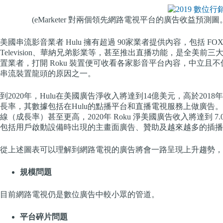
(eMarketer 對兩個領先網路電視平台的廣告收益預測圖
美國串流影音業者 Hulu 擁有超過 90家業者提供內容，包括 FOX、N
Television、華納兄弟影業等，甚至推出直播功能，是全美前三
置業者，打開 Roku 裝置便可收看各家影音平台內容，中立且不
串流裝置龍頭的原因之一。
到2020年，Hulu在美國廣告淨收入將達到14億美元，高於201
長率，其數據包括在Hulu的點播平台和直播電視服務上做廣告。雖然
線（成長率）甚至更高，2020年 Roku 淨美國廣告收入將達到 7.0
包括用戶啟動設備時出現的主畫面廣告、贊助及越來越多的插播
從上述圖表可以理解到網路電視的廣告將會一路呈現上升趨勢，
規模問題
目前網路電視仍是數位廣告中較小眾的管道。
平台碎片問題