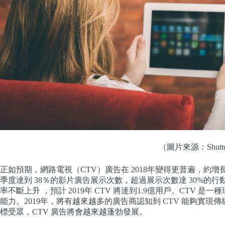
（圖片來源：Shutter
正如預期，網路電視（CTV）廣告在 2018年變得更普遍，約增長一倍。根
季度達到 38％的影片廣告展示次數，超過展示次數達 30%的行
率不斷上升 ，預計 2019年 CTV 將達到1.9億用戶。CTV
能力。2019年，將有越來越多的廣告商認知到 CTV 能夠實
標受眾，CTV 廣告將會越來越蓬勃發展。