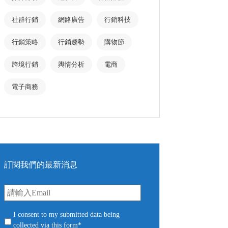
社群行銷
網路廣告
行銷科技
行銷策略
行銷趨勢
購物節
跨境行銷
輿情分析
電商
電子商務
訂閱我們的最新消息
E
m
a
i
c
I consent to my submitted data being
l
o
collected via this form*