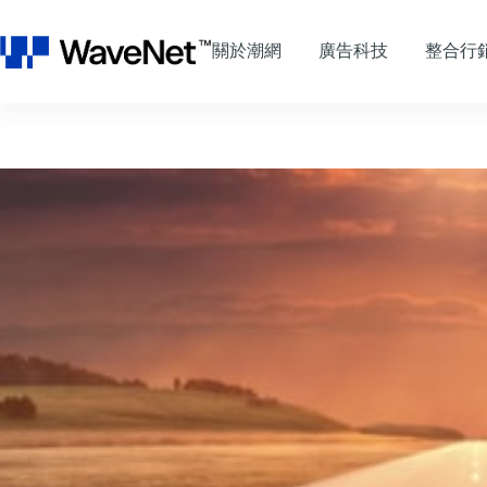
跳
至
關於潮網
廣告科技
整合行
主
要
內
容