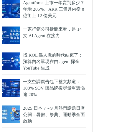
Agentforce 上市一年賣到多少？
年增 205%、ARR 三個月內從 8
億衝上 12 億美元
一家行銷公司拆開來看，是 14
支 AI Agent 在接力
找 KOL 靠人脈的時代結束了：
預算內名單現在由 agent 掃全
YouTube 生成
一支空調廣告包下整支頻道：
100% SOV 讓品牌搜尋量單週漲
逾 20%
2025 日本 7～9 月熱門話題日曆
公開：暑假、祭典、運動季全面
啟動