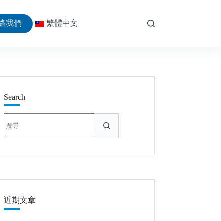
絡我們
繁體中文
Search
找
不
到
符
合
條
件
的
近期文章
結
果