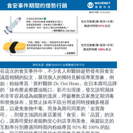
在這次的食安事件中，不少名人和醫師趁勢發布與食安
議題相關的貼文，展現個人的獨特見解或專業形象，例
如：粉絲專頁「黃軒醫師 Dr. Ooi Hean」在日本壽司品牌
的「抹布擦桌擦醬油瓶口」影片出現後，發文說明濕抹
布非常容易成為細菌的溫床，呼籲餐飲店家應定期消毒
和替換抹布，並禁止抹布不區分用途同時接觸多種器
皿，以避免食物中毒。而身為壽司同業的「金賞壽
司」，則發文強調自家店重視「食安」和「品質」的決
心，讓壽司愛好者能夠安心到店享用美食。兩篇貼文的
互動率分別勝過同時期內粉絲專頁 91% 和 100% 的貼