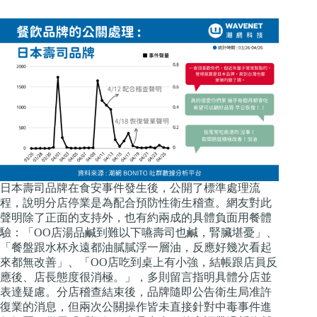
日本壽司品牌在食安事件發生後，公開了標準處理流
程，說明分店停業是為配合預防性衛生稽查。網友對此
聲明除了正面的支持外，也有約兩成的具體負面用餐體
驗：「OO店湯品鹹到難以下嚥壽司也鹹，腎臟堪憂」、
「餐盤跟水杯永遠都油膩膩浮一層油，反應好幾次看起
來都無改善」、「OO店吃到桌上有小強，結帳跟店員反
應後、店長態度很消極。」，多則留言指明具體分店並
表達疑慮。分店稽查結束後，品牌隨即公告衛生局准許
復業的消息，但兩次公關操作皆未直接針對中毒事件進