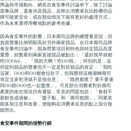
輿論與市場動向。網友在食安事件討論串下，除了討論
當事品牌，還會涉及競品，反映出消費者在比較哪些品
牌可能更安全，或在類似情況下能有更好的處理方式，
作為未來選擇用餐地點的參考依據。
因為食安事件的影響，日本壽司品牌的總聲量居冠，但
負面聲量比例明顯高於另外兩家競品。在日本壽司品牌
食安事件討論中，因為營業項目和特色與特定競品高度
重疊，頻繁看到兩家直接競品被點出：「還好我早就都
吃OOOlol」、「我的天啊！吃OO啦」；特別的是，這
些提到競品的聲量也不一定是對於競品的肯定：「我吃
這家、OOO和OO都會拉肚子，但我覺得這種迴轉壽司
肯定沒多乾淨就不是很在意」、「既然都查了 要不要連
同OO跟OOO也一起盤查」。可見部分消費者對於壽司
產業的衛生情況仍有遲疑，常見的問題包括：「食材不
新鮮造成過敏」、「盤子黏」和「壽司散開」。同業若
能多加注意和改善，便能夠在消費者在意的點上加分脫
穎而出。
食安事件期間的借勢行銷