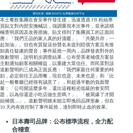
本土餐飲集團在食安事件發生後，迅速透過 FB 粉絲專
頁貼文對內部安撫喊話，強調重視本次事件，並承諾積
極查明原因及改善措施。貼文得到了集團員工的正面回
應：「我們王品的家人真的好溫暖」、「共榮共存，一
起加油」。但也有質疑這份聲名未提到賠償方案且有推
卸責任疑慮的聲音；事件延燒一周內，品牌發表對外的
致歉聲明，說明初步調查結果，公布受害者補償方案並
主動通知顧客相關權益，以重建大眾信任。而民眾對該
道歉聲明約三成為正面反應：「我們家庭任何重要的時
刻，必定前往王品用餐，現在也是、未來也是」和「比
起一般餐廳已經很有誠意了」，和超過半數的負面聲
量：「公司開這麼多年，還出這種粗劣低級的食安問
題，以為你還是小吃店做生意嗎？」、「被罵爆了才開
始補償…」。道歉聲明雖未能立即挽回品牌形象，但在
10 天內有效控制了事件延燒，達到即時止血的效果。
日本壽司品牌：公布標準流程，全力配
合稽查