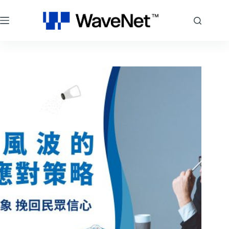
跳
至
主
要
內
容