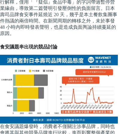
行解釋，僅用「『疑似』食品中毒」的字詞帶過暫停營
業緣由，導致第二篇聲明引發壓倒性的負面留言。日本
壽司品牌食安事件延燒近 20 天，幾乎是本土餐飲集團事
件熱議的兩倍時間。在新聞周期的轉移之外，未於事發
48 小時內即時發表聲明，也是造成負面輿論持續蔓延的
原因。
食安議題串出現的競品討論
在食安議題爆發時，消費者不僅關注涉事品牌，同時也
會將其與其他競爭品牌進行比較，進而影響整個產業的