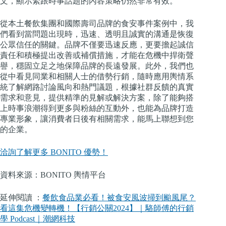
文，顯示緊跟時事話題的內容策略仍然非常有效。
從本土餐飲集團和國際壽司品牌的食安事件案例中，我
們看到當問題出現時，迅速、透明且誠實的溝通是恢復
公眾信任的關鍵。品牌不僅要迅速反應，更要擔起誠信
責任和積極提出改善或補償措施，才能在危機中捍衛聲
譽，穩固立足之地保障品牌的長遠發展。此外，我們也
從中看見同業和相關人士的借勢行銷，隨時應用輿情系
統了解網路討論風向和熱門議題，根據社群反饋的真實
需求和意見，提供精準的見解或解決方案，除了能夠搭
上時事浪潮得到更多與粉絲的互動外，也能為品牌打造
專業形象，讓消費者日後有相關需求，能馬上聯想到您
的企業。
洽詢了解更多 BONITO 優勢！
資料來源：BONITO 輿情平台
延伸閱讀 ：
餐飲食品業必看！被食安風波掃到颱風尾？
看這集危機變轉機！【行銷公關2024】｜駱師傅的行銷
學 Podcast｜潮網科技