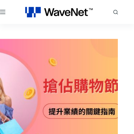
跳
至
主
要
內
容