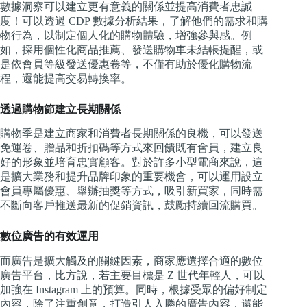
數據洞察可以建立更有意義的關係並提高消費者忠誠
度！可以透過 CDP 數據分析結果，了解他們的需求和購
物行為，以制定個人化的購物體驗，增強參與感。例
如，採用個性化商品推薦、發送購物車未結帳提醒，或
是依會員等級發送優惠卷等，不僅有助於優化購物流
程，還能提高交易轉換率。
透過購物節建立長期關係
購物季是建立商家和消費者長期關係的良機，可以發送
免運卷、贈品和折扣碼等方式來回饋既有會員，建立良
好的形象並培育忠實顧客。對於許多小型電商來說，這
是擴大業務和提升品牌印象的重要機會，可以運用設立
會員專屬優惠、舉辦抽獎等方式，吸引新買家，同時需
不斷向客戶推送最新的促銷資訊，鼓勵持續回流購買。
數位廣告的有效運用
而廣告是擴大觸及的關鍵因素，商家應選擇合適的數位
廣告平台，比方說，若主要目標是 Z 世代年輕人，可以
加強在 Instagram 上的預算。同時，根據受眾的偏好制定
內容，除了注重創意，打造引人入勝的廣告內容，還能