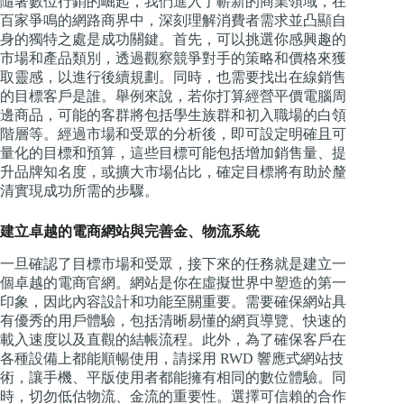
隨著數位行銷的崛起，我們進入了嶄新的商業領域，在
百家爭鳴的網路商界中，深刻理解消費者需求並凸顯自
身的獨特之處是成功關鍵。首先，可以挑選你感興趣的
市場和產品類別，透過觀察競爭對手的策略和價格來獲
取靈感，以進行後續規劃。同時，也需要找出在線銷售
的目標客戶是誰。舉例來說，若你打算經營平價電腦周
邊商品，可能的客群將包括學生族群和初入職場的白領
階層等。經過市場和受眾的分析後，即可設定明確且可
量化的目標和預算，這些目標可能包括增加銷售量、提
升品牌知名度，或擴大市場佔比，確定目標將有助於釐
清實現成功所需的步驟。
建立卓越的電商網站與完善金、物流系統
一旦確認了目標市場和受眾，接下來的任務就是建立一
個卓越的電商官網。網站是你在虛擬世界中塑造的第一
印象，因此內容設計和功能至關重要。需要確保網站具
有優秀的用戶體驗，包括清晰易懂的網頁導覽、快速的
載入速度以及直觀的結帳流程。此外，為了確保客戶在
各種設備上都能順暢使用，請採用 RWD 響應式網站技
術，讓手機、平版使用者都能擁有相同的數位體驗。同
時，切勿低估物流、金流的重要性。選擇可信賴的合作