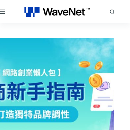
跳
至
主
要
內
容