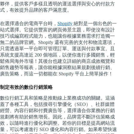
夥伴，提供客戶多樣且透明的運送選擇與安心的付款方
式，有效提升品牌的客戶滿意度。
在選擇適合的電商平台時，
Shopify
絕對是一個出色的一
站式選擇。它提供豐富的網頁佈景主題，即使沒有設計
技巧或編寫程式能力，也能讓你根據業務需求打造獨一
無二的品牌官網。Shopify 還有完善的支付和物流選項，
只需透過單一平台即可管理訂單、運送與付款事宜。且
系統支援高達近 200 個地區，以便你進行多國銷售，輕
鬆佈局海外市場！其後台也建立詳細的商店成效概覽和
銷售趨勢等報表，讓你能根據洞察結果規劃後續行銷、
廣告策略，而這一切都能在 Shopify 平台上簡單操作！
制定有效的數位行銷策略
數位行銷工具和策略是推動線上業務成功的關鍵。這涵
蓋了各種工具，包括搜尋引擎優化（SEO）、社群媒體
經營、內容行銷和付費廣告等，選擇適合你業務的行銷
規劃將有助於銷售增長。因此，品牌需不斷評估策略成
效，以隨時進行優化和調整。若你的目標是提高網站流
量，可以考慮進行 SEO 優化和內容行銷。如果希望快速