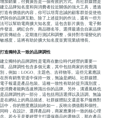
增加銷量，付費廣告是一個有效的方式。而社群媒體是
建立品牌知名度和與消費者拉近關係的強大工具，透過
打造有價值的內容，你可以培育忠誠的顧客群並促使他
們與你的品牌互動。除了上述提到的作法，還有一些方
法可以幫助電商擴大知名度。這包含影片廣告、電子郵
件發送、網紅合作、商品聯名等。選擇最適合自家品牌
的宣傳組合，定期進行測試和調整，保持對市場變化的
敏感度，這將有助於擴大知名度並實現業績增長。
打造獨特及一致的品牌調性
建立獨特的品牌調性是電商在數位時代經營的重要一
環。品牌調性包含多個元素，其中包括商家的視覺識
別，例如：LOGO、主題色、吉祥物等。這些元素應該
在所有銷售管道中保持一致，無論是網站、社群媒體、
電子報還是產品包裝。這種一致性有助於提升識別度，
使消費者能夠迅速辨識出你的品牌。另外，溝通風格也
是品牌調性的一部分，這包括用語選擇以及語調。無論
是在網站上的商品描述、社群媒體貼文還是客戶服務對
話中，你的態度應該始終如一，反映出價值觀和個性。
同時，在設計、選擇產品時，商家應秉持一致的核心理
念。若今天是要經營主打環保商品的選物店，那在產品