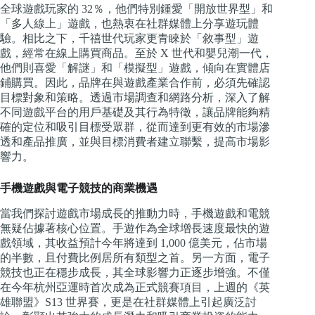
全球遊戲玩家的 32％，他們特別鍾愛「開放世界型」和
「多人線上」遊戲，也熱衷在社群媒體上分享遊玩體
驗。相比之下，千禧世代玩家更青睞於「敘事型」遊
戲，經常在線上購買商品。至於 X 世代和嬰兒潮一代，
他們則喜愛「解謎」和「模擬型」遊戲，傾向在實體店
鋪購買。因此，品牌在與遊戲產業合作前，必須先確認
目標對象和策略。透過市場調查和網路分析，深入了解
不同遊戲平台的用戶基礎及其行為特徵，讓品牌能夠精
確的定位和吸引目標受眾群，從而達到更有效的市場滲
透和產品推廣，並與目標消費者建立聯繫，提高市場影
響力。
手機遊戲與電子競技的商業機遇
當我們探討遊戲市場成長的推動力時，手機遊戲和電競
無疑佔據著核心位置。手遊作為全球增長速度最快的遊
戲領域，其收益預計今年將達到 1,000 億美元，佔市場
的半數，且付費比例居所有類型之首。另一方面，電子
競技也正在穩步成長，其全球影響力正逐步增強。不僅
在今年杭州亞運時首次成為正式競賽項目，上週的《英
雄聯盟》S13 世界賽，更是在社群媒體上引起廣泛討