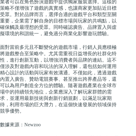
業者可以在角色扮演遊戲中提供獨家服裝選擇。這樣的
策略不僅增強了遊戲的真實感，也讓商家更加貼近目標
受眾。對於品牌而言，選擇合適的遊戲平台和類型至關
重要，企業需了解自身的目標市場與玩家的共鳴點，以
確保觸及最理想的受眾。同時確認廣告、品牌置入與虛
擬環境的和諧統一，避免過分商業化影響遊玩體驗。
面對當前多元且不斷變化的遊戲市場，行銷人員應積極
將遊戲整合至策略中。尤其需重視日益增長的社群化特
性，進行創新互動，以增強消費者與品牌的連結。這不
僅涉及對遊戲內容和玩法的深入理解，還包括如何運用
精心設計的活動與玩家有效溝通。不僅如此，透過遊戲
內置入廣告、贊助電競賽事、甚至推出跨界產品等，還
可以為用戶創造全方位的體驗。隨著遊戲產業在全球市
場中的持續領先地位，企業應深入了解玩家群體的需
求，並運用最新技術與創新行銷規劃，以滿足玩家期
待，利用市場的巨大潛力，在這個快速發展的領域保持
競爭優勢。
數據來源：Newzoo