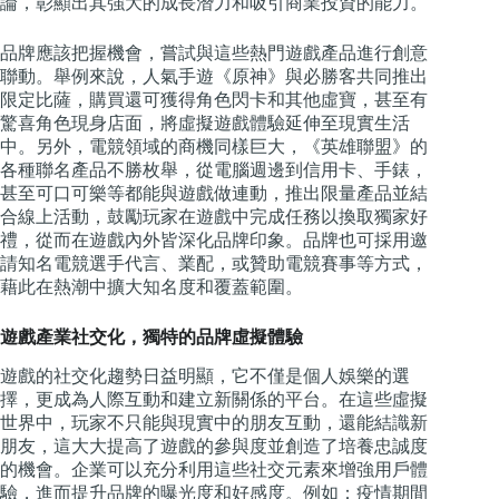
論，彰顯出其強大的成長潛力和吸引商業投資的能力。
品牌應該把握機會，嘗試與這些熱門遊戲產品進行創意
聯動。舉例來說，人氣手遊《原神》與必勝客共同推出
限定比薩，購買還可獲得角色閃卡和其他虛寶，甚至有
驚喜角色現身店面，將虛擬遊戲體驗延伸至現實生活
中。另外，電競領域的商機同樣巨大，《英雄聯盟》的
各種聯名產品不勝枚舉，從電腦週邊到信用卡、手錶，
甚至可口可樂等都能與遊戲做連動，推出限量產品並結
合線上活動，鼓勵玩家在遊戲中完成任務以換取獨家好
禮，從而在遊戲內外皆深化品牌印象。品牌也可採用邀
請知名電競選手代言、業配，或贊助電競賽事等方式，
藉此在熱潮中擴大知名度和覆蓋範圍。
遊戲產業社交化，獨特的品牌虛擬體驗
遊戲的社交化趨勢日益明顯，它不僅是個人娛樂的選
擇，更成為人際互動和建立新關係的平台。在這些虛擬
世界中，玩家不只能與現實中的朋友互動，還能結識新
朋友，這大大提高了遊戲的參與度並創造了培養忠誠度
的機會。企業可以充分利用這些社交元素來增強用戶體
驗，進而提升品牌的曝光度和好感度。例如：疫情期間