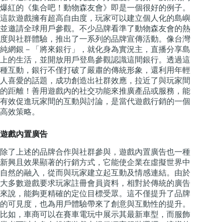
爆紅的《集合吧！動物森友會》即是一個很好的例子。
這款遊戲擁有超高自由度，玩家可以建立個人化的島嶼
並邀請全球用戶參觀。不少品牌看準了動物森友會的熱
度與社群體驗，推出了一系列的品牌宣傳活動。像台灣
純網銀－「將來銀行」，就化身為實況主，直播分享島
上的生活，並開放用戶登島參觀認識這間銀行。透過這
種互動，銀行不僅打破了嚴肅的傳統形象，還利用年輕
人喜愛的話題，成功創造出社群效應，拉近了與玩家間
的距離！善用遊戲內的社交功能來推廣產品或服務，能
有效促進玩家間的互動與討論，是當代遊戲行銷的一個
高效策略。
遊戲內置廣告
除了上述的品牌合作與社群參與，遊戲內置廣告也一種
新興且效果顯著的行銷方式，它能使企業在虛擬世界中
自然的融入，從而與玩家建立起互動及情感連結。由於
大多數遊戲要求玩家註冊會員資料，相對於傳統的廣告
來說，能夠更精確的定位目標受眾。這不僅提升了品牌
的可見度，也為用戶體驗帶來了創意與互動性的提升。
比如，車商可以在賽車電玩中展示其最新車型，而服飾