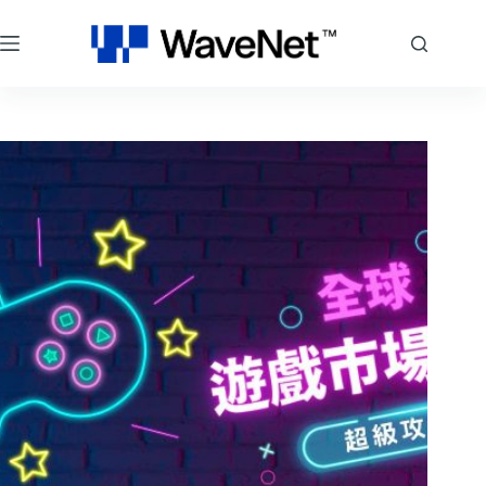
跳
至
主
要
內
容