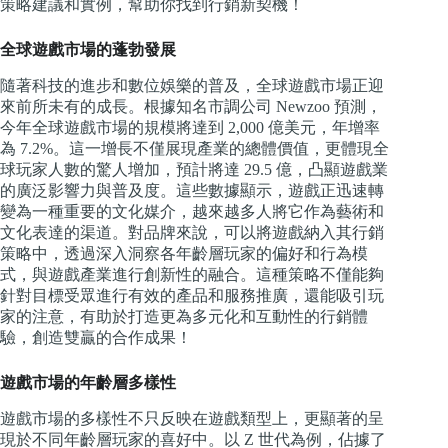
策略建議和實例，幫助你找到行銷新契機！
全球遊戲市場的蓬勃發展
隨著科技的進步和數位娛樂的普及，全球遊戲市場正迎
來前所未有的成長。根據知名市調公司 Newzoo 預測，
今年全球遊戲市場的規模將達到 2,000 億美元，年增率
為 7.2%。這一增長不僅展現產業的總體價值，更體現全
球玩家人數的驚人增加，預計將達 29.5 億，凸顯遊戲業
的廣泛影響力與普及度。這些數據顯示，遊戲正迅速轉
變為一種重要的文化媒介，越來越多人將它作為藝術和
文化表達的渠道。對品牌來說，可以將遊戲納入其行銷
策略中，透過深入洞察各年齡層玩家的偏好和行為模
式，與遊戲產業進行創新性的融合。這種策略不僅能夠
針對目標受眾進行有效的產品和服務推廣，還能吸引玩
家的注意，有助於打造更為多元化和互動性的行銷體
驗，創造雙贏的合作成果！
遊戲市場的年齡層多樣性
遊戲市場的多樣性不只反映在遊戲類型上，更顯著的呈
現於不同年齡層玩家的喜好中。以 Z 世代為例，佔據了