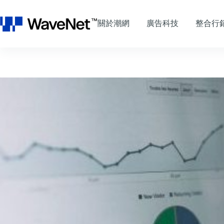
跳
至
關於潮網
廣告科技
整合行
主
要
內
容