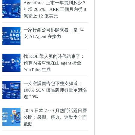
Agentforce 上市一年賣到多少？
年增 205%、ARR 三個月內從 8
億衝上 12 億美元
一家行銷公司拆開來看，是 14
支 AI Agent 在接力
找 KOL 靠人脈的時代結束了：
預算內名單現在由 agent 掃全
YouTube 生成
一支空調廣告包下整支頻道：
100% SOV 讓品牌搜尋量單週漲
逾 20%
2025 日本 7～9 月熱門話題日曆
公開：暑假、祭典、運動季全面
啟動