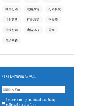
社群行銷
網路廣告
行銷科技
行銷策略
行銷趨勢
購物節
跨境行銷
輿情分析
電商
電子商務
訂閱我們的最新消息
E
m
a
i
c
I consent to my submitted data being
l
o
collected via this form*