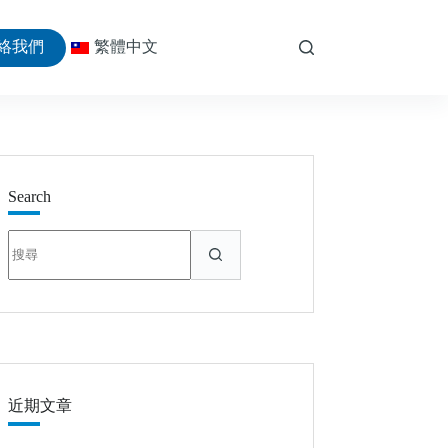
絡我們
繁體中文
Search
找
不
到
符
合
條
件
的
近期文章
結
果