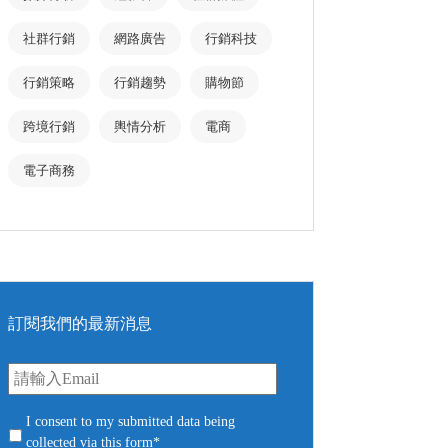
社群行銷
網路廣告
行銷科技
行銷策略
行銷趨勢
購物節
跨境行銷
輿情分析
電商
電子商務
訂閱我們的最新消息
E
m
a
i
c
I consent to my submitted data being
l
o
collected via this form*