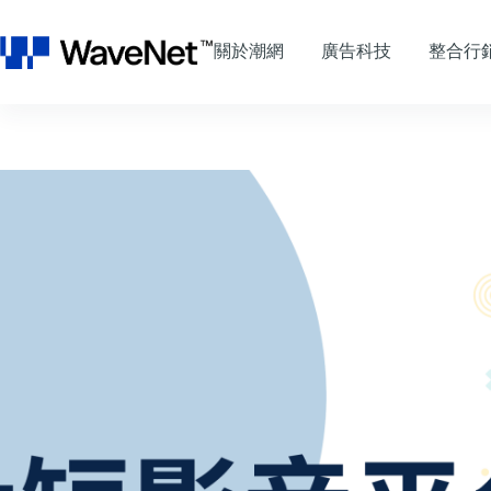
跳
至
關於潮網
廣告科技
整合行
主
要
內
容