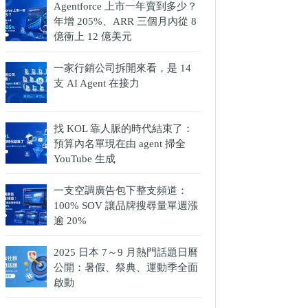
Agentforce 上市一年賣到多少？
年增 205%、ARR 三個月內從 8
億衝上 12 億美元
一家行銷公司拆開來看，是 14
支 AI Agent 在接力
找 KOL 靠人脈的時代結束了：
預算內名單現在由 agent 掃全
YouTube 生成
一支空調廣告包下整支頻道：
100% SOV 讓品牌搜尋量單週漲
逾 20%
2025 日本 7～9 月熱門話題日曆
公開：暑假、祭典、運動季全面
啟動