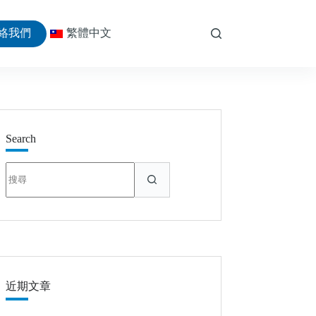
絡我們
繁體中文
Search
找
不
到
符
合
條
件
的
近期文章
結
果