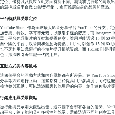
定位、優勢以及觀眾互動方面有所不同。潮網將從行銷的角度出
的選擇最適平台做 短影音行銷 ，進而推廣自身的品牌和產品。
平台特點與受眾定位
YouTube Shorts 作為全球最大影音分享平台 YouTube 
加音樂、特效、字幕等元素，以吸引多樣的觀眾，而 Instagram Ree
眾，平台強調影片的互動和視覺創意，讓用戶能透過 15 到 6
自中國的平台，以音樂和創意為特點，用戶可以創作 15 到 6
也不乏利用知識類行的小短片提升帳號質感。而 TikTok 則
色，深深吸引著年輕一代的用戶。
互動方式與內容風格
這四個平台的互動方式和內容風格都有所差異。在 YouTube Shorts 
分享等方式進行互動，這些都有助於提高用戶參與度，同時也能促進
接地參與互動，可以透過回應其他用戶的內容、創作迷你影片等
行銷應用與受眾觀點
從行銷與受眾兩大觀點出發，這四個平台都有各自的優勢。YouTub
想平台，除了能夠吸引多樣性的觀眾，還能透過不同的創意工具展示個人化