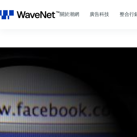
跳
至
關於潮網
廣告科技
整合行
主
要
內
容