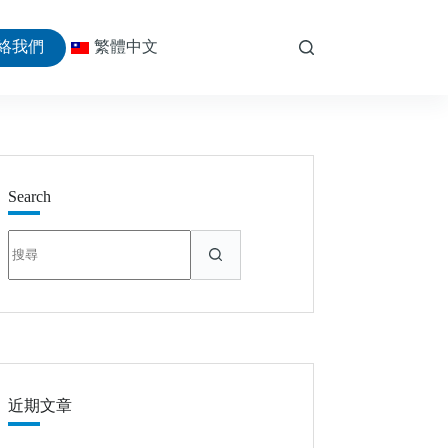
絡我們
繁體中文
Search
找
不
到
符
合
條
件
的
近期文章
結
果