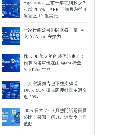
Agentforce 上市一年賣到多少？
年增 205%、ARR 三個月內從 8
億衝上 12 億美元
一家行銷公司拆開來看，是 14
支 AI Agent 在接力
找 KOL 靠人脈的時代結束了：
預算內名單現在由 agent 掃全
YouTube 生成
一支空調廣告包下整支頻道：
100% SOV 讓品牌搜尋量單週漲
逾 20%
2025 日本 7～9 月熱門話題日曆
公開：暑假、祭典、運動季全面
啟動