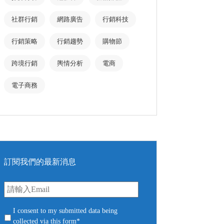
社群行銷
網路廣告
行銷科技
行銷策略
行銷趨勢
購物節
跨境行銷
輿情分析
電商
電子商務
訂閱我們的最新消息
E
m
a
i
c
I consent to my submitted data being
l
o
collected via this form*