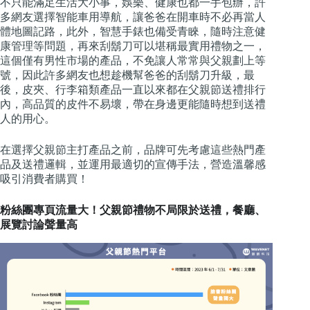
不只能滿足生活大小事，娛樂、健康也都一手包辦，許
多網友選擇智能車用導航，讓爸爸在開車時不必再當人
體地圖記路，此外，智慧手錶也備受青睞，隨時注意健
康管理等問題，再來刮鬍刀可以堪稱最實用禮物之一，
這個僅有男性市場的產品，不免讓人常常與父親劃上等
號，因此許多網友也想趁機幫爸爸的刮鬍刀升級，最
後，皮夾、行李箱類產品一直以來都在父親節送禮排行
內，高品質的皮件不易壞，帶在身邊更能隨時想到送禮
人的用心。
在選擇父親節主打產品之前，品牌可先考慮這些熱門產
品及送禮邏輯，並運用最適切的宣傳手法，營造溫馨感
吸引消費者購買！
粉絲團專頁流量大！父親節禮物不局限於送禮，餐廳、
展覽討論聲量高