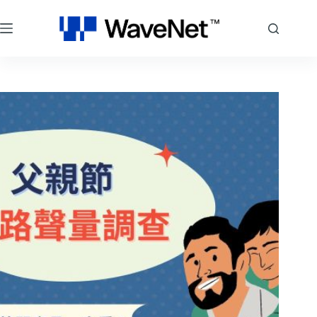
跳
至
主
要
內
容