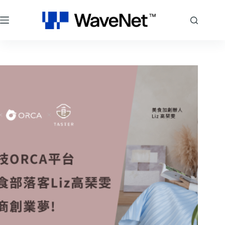
跳
至
主
要
內
容