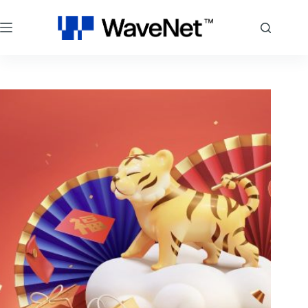
跳
至
主
要
內
容