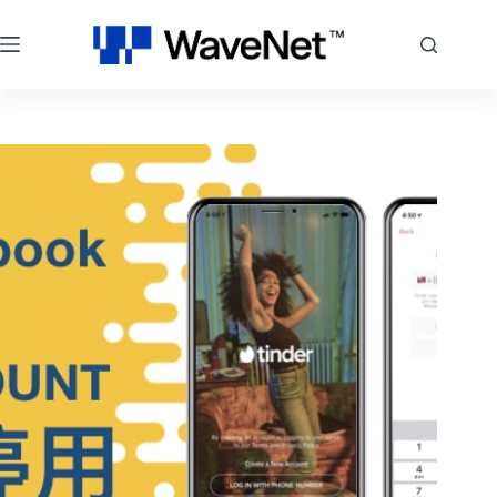
跳
至
主
要
內
容