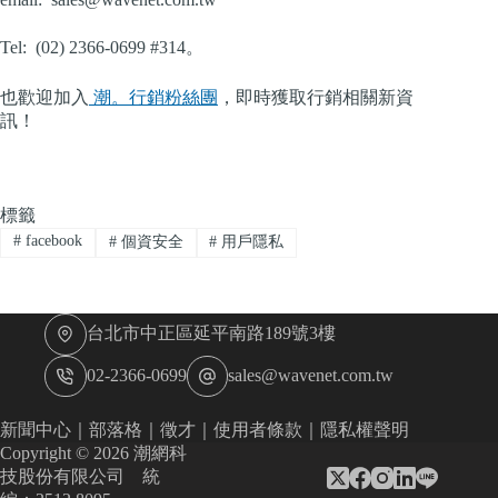
Tel: (02) 2366-0699 #314。
也歡迎加入
潮。行銷粉絲團
，即時獲取行銷相關新資
訊！
標籤
#
facebook
#
個資安全
#
用戶隱私
台北市中正區延平南路189號3樓
02-2366-0699
sales@wavenet.com.tw
新聞中心
｜
部落格
｜
徵才
｜
使用者條款
｜
隱私權聲明
Copyright © 2026 潮網科
技股份有限公司 統