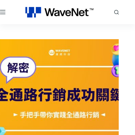
跳
至
主
要
內
容