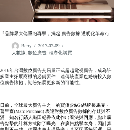
『品牌界大佬重砲轟擊，揭起 廣告數據 透明化革命?』
Berry
2017-02-09
大數據
,
數位廣告
,
程序化購買
2016年台灣數位廣告交易量正式超越電視廣告，成為許
多業主拓展商機的必備要件，連傳統產業也紛紛投入數
位廣告懷抱，期盼拓展更多新的可能性。
日前，全球最大廣告主之一的寶僑(P&G)品牌長馬克・
普里查(Marc Pritchard) 表達對數位廣告數據的存疑與不
滿；知名行銷人織田紀香依此作出看法與回應，點出廣
告點擊的計算方式除了曝光，在廣告點擊本身，因計算
規則不一致，偶爾也會出現爭議；甚至因系統延遲、平