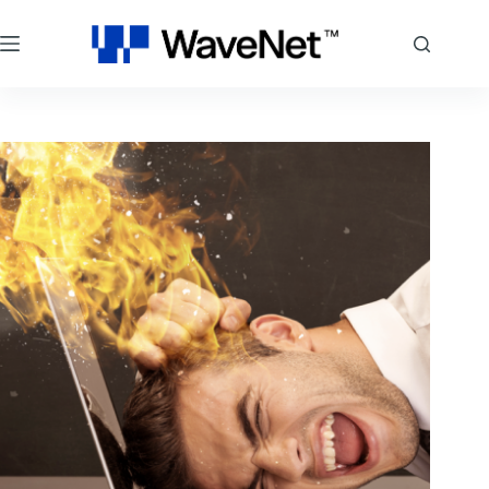
跳
至
主
要
內
容