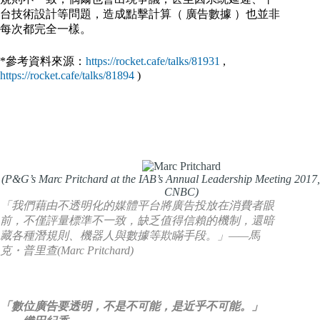
台技術設計等問題，造成點擊計算（ 廣告數據 ）也並非
每次都完全一樣。
*參考資料來源：
https://rocket.cafe/talks/81931
,
https://rocket.cafe/talks/81894
)
(P&G’s Marc Pritchard at the IAB’s Annual Leadership Meeting 2017,
CNBC)
「我們藉由不透明化的媒體平台將廣告投放在消費者眼
前，不僅評量標準不一致，缺乏值得信賴的機制，還暗
藏各種潛規則、機器人與數據等欺瞞手段。」——馬
克・普里查(Marc Pritchard)
「數位廣告要透明，不是不可能，是近乎不可能。」