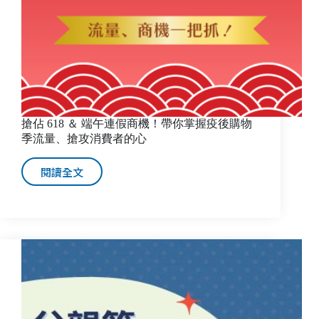
如，
專
注
電
子
商
務
營
搶佔 618 ＆ 端午連假商機！帶你掌握疫後購物
運
季流量、搶攻消費者的心
服
務
閱讀全文
搶
佔
618
＆
端
午
連
假
商
機！