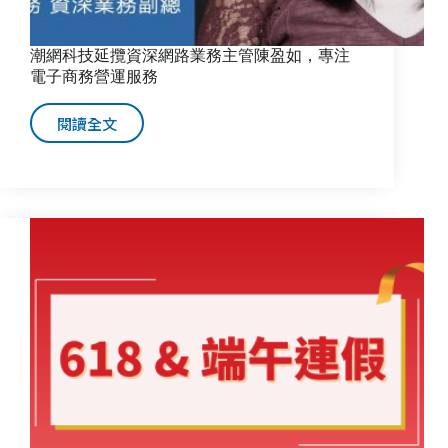
力
潮網科技延攬資深網路業務主管陳盈如，專注
電子商務營運服務
閱讀全文
潮
網
科
技
延
攬
資
深
網
路
業
務
主
管
陳
盈