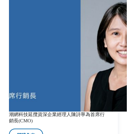
人
張
景
翔
專
訪
｜
媒
體
新
秩
序
來
臨，
台
灣
企
業
潮網科技延攬資深企業經理人陳詩寧為首席行
要
銷長(CMO)
為
2022