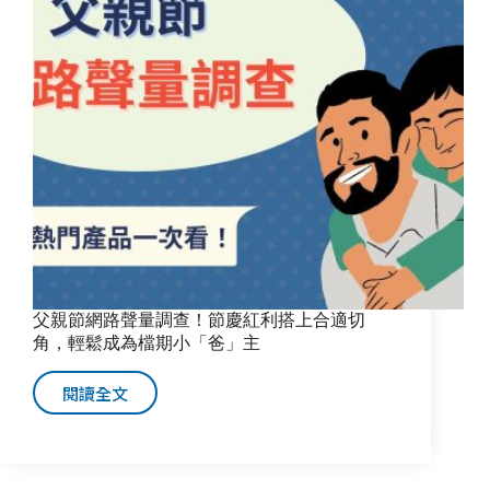
帶
你
掌
握
疫
後
購
物
季
流
量、
搶
攻
消
父親節網路聲量調查！節慶紅利搭上合適切
費
角，輕鬆成為檔期小「爸」主
者
的
閱讀全文
父
心
親
節
網