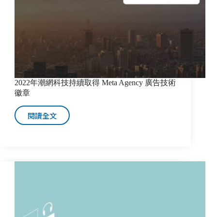
向
數
位
轉
型
新
營
銷
2022年潮網科技持續取得 Meta Agency 廣告技術
時
徽章
代
的
閱讀全文
2022
戰
年
略
潮
幫
網
手
科
技
持
續
取
得