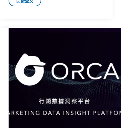
閱讀全文
潮
年
網
做
科
好
技
什
延
麼
攬
準
資
備？
深
企
業
經
理
人
陳
詩
寧
為
首
席
行
銷