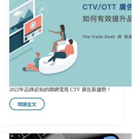
Meta
Agency
廣
告
技
術
徽
章
2022年品牌必知的聯網電視 CTV 廣告新趨勢！
閱讀全文
2022
年
品
牌
必