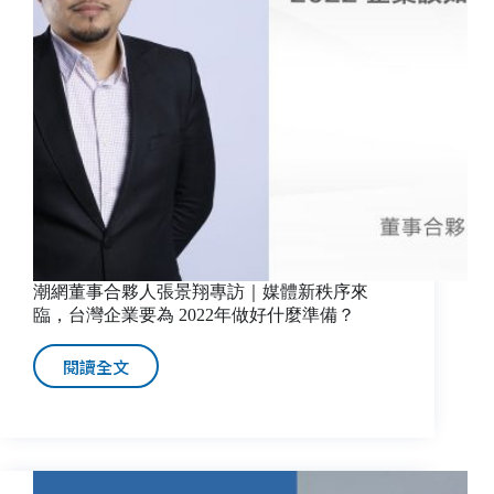
界！
生
奕
科
技
透
過
社
媒
跨
海
尋
商
潮網董事合夥人張景翔專訪｜媒體新秩序來
機
臨，台灣企業要為 2022年做好什麼準備？
閱讀全文
潮
網
董
事
合
夥