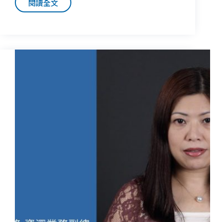
閱讀全文
成
功
跨
出
Twitter
海
外
行
銷
第
一
步
打
造
新
世
代
企
業
品
牌