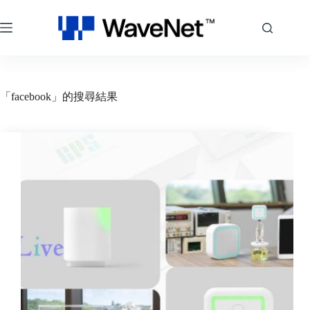
跳
至
主
要
內
容
「facebook」的搜尋結果