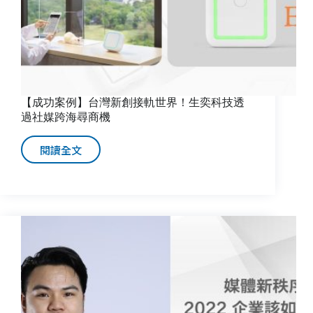
【成功案例】台灣新創接軌世界！生奕科技透
過社媒跨海尋商機
閱讀全文
【成
功
案
例】
台
灣
新
創
接
軌
世