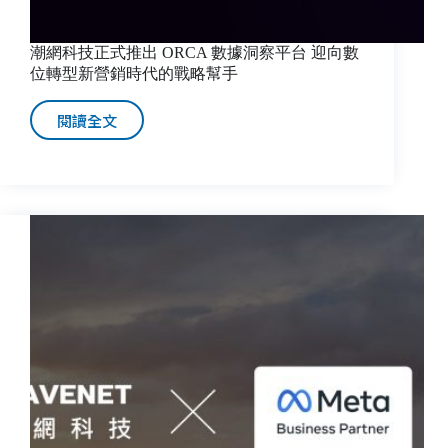
長
(CMO)
潮網科技正式推出 ORCA 數據洞察平台 迎向數
位轉型新營銷時代的戰略幫手
閱讀全文
潮
網
科
技
正
式
推
出
ORCA
數
據
洞
察
平
台
迎