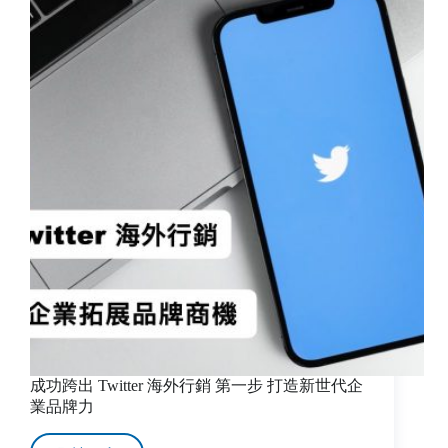
知
的
聯
網
電
視
CTV
廣
告
新
趨
勢！
成功跨出 Twitter 海外行銷 第一步 打造新世代企
業品牌力