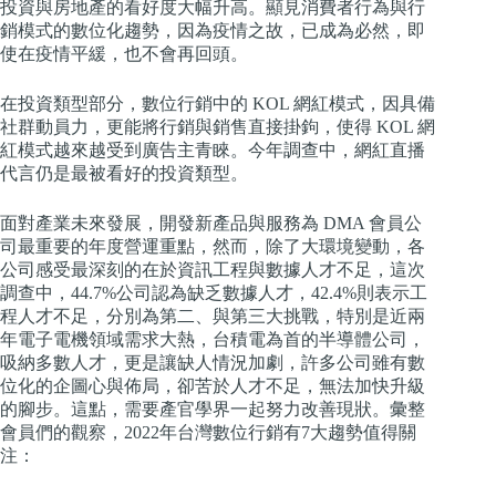
投資與房地產的看好度大幅升高。顯見消費者行為與行
銷模式的數位化趨勢，因為疫情之故，已成為必然，即
使在疫情平緩，也不會再回頭。
在投資類型部分，數位行銷中的 KOL 網紅模式，因具備
社群動員力，更能將行銷與銷售直接掛鉤，使得 KOL 網
紅模式越來越受到廣告主青睞。今年調查中，網紅直播
代言仍是最被看好的投資類型。
面對產業未來發展，開發新產品與服務為 DMA 會員公
司最重要的年度營運重點，然而，除了大環境變動，各
公司感受最深刻的在於資訊工程與數據人才不足，這次
調查中，44.7%公司認為缺乏數據人才，42.4%則表示工
程人才不足，分別為第二、與第三大挑戰，特別是近兩
年電子電機領域需求大熱，台積電為首的半導體公司，
吸納多數人才，更是讓缺人情況加劇，許多公司雖有數
位化的企圖心與佈局，卻苦於人才不足，無法加快升級
的腳步。這點，需要產官學界一起努力改善現狀。彙整
會員們的觀察，2022年台灣數位行銷有7大趨勢值得關
注：