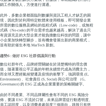
銷工作關係人，方便進行溝通。
此外，多數企業都面臨到數據與資訊工程人才缺乏的困
境，因此對於利用特定軟體來使用模板，即可開發企業
所需的數位服務及網站的低程式碼（Low-code) ，或無程
式碼（No-code) 的平台需求也越來越高，解決了過去只
有資源充足的大型企業才能負擔數位科技的問題，讓中
小企業加快轉型腳步，並有機會發展出新的商業模式，
並有助於催生本地 MarTech 新創。
趨勢6 : 做好 ESG 社群倡議與行動
數位社群年代，品牌經營關鍵在於清楚獨特的理念價
值，隨著重視公平正義的年輕永續世代成為消費主力，
而全球又歷經氣候變遷及疫情的衝擊下，強調環境 (E,
Environment) 、社會責任 (S, Social) 與公司治理 （G,
Governance) 的 ESG 正成為企業重要的策略關鍵字。
由於不同產業、不同品牌屬性會有不同的 ESG 風險分
佈，要讓 ESG 不流於口號，未來品牌需從行動透明度、
員工認同度，以及消費者參與度三個面向，跳脫只有慈