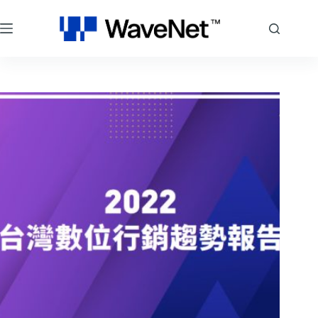
跳
至
主
要
內
容