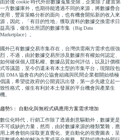
由於後 cookie 時代外部數據蒐集受限，企業除了建置第
一方數據庫外，也期待能透過不同的來源，將數據疊合
使用，豐富策略分析的面向，也有機會開拓新的收入來
源，因此，「有目的性地」獲取資料的數據交換需求日
益高漲，催生出所謂的數據市集（Big Data
Marketplace）。
國外已有數據交易市集存在，台灣供需兩方需求也很強
烈，不過，由於數據交易所涉及數據所有權如何認定、
如何確保個人隱私權、數據品質如何評估，以及計價模
式等議題，至今仍還未有本土型的市集平台，現階段包
括 DMA 協會在內的公協會組織與民間企業都開始積極
倡議，希望從政府的公開資訊出發，第一步先建立起一
致性格式，催生有利於本土發展的平台機會與產業生
機。
趨勢5： 自動化與無程式碼應用方案需求增加
數位化時代，行銷工作除了透過創意驅動外，數據更是
不可或缺的力量，然而，由於數據來源的種類繁雜，應
用上將會朝向採取更直覺化、更自動化的視覺圖表，呈
現數據全貌的解決方案或平台服務，幫助組織內外部行