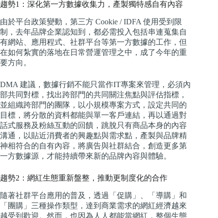
趨勢1：深化第一方數據收集力，產製獨特感自有內容
由於平台政策變動，第三方 Cookie / IDFA 使用受到限
制，去年品牌企業認知到，都必需投入包括串連蒐集自
有網站、應用程式、社群平台等第一方數據的工作，但
在如何紮實的落地在日常營運管理之中，成了今年的重
要方向。
DMA 建議，數據行銷不能只當作IT專案來管理，必須內
部共同對標，找出跨部門的共同關注焦點與評估指標，
並組織跨部門的團隊，以小規模專案方式，設定共同的
目標，將分散的資料都能與單一客戶連結，再以通過對
話式服務及粉絲互動的回饋，跳脫只有商品本身的內容
溝通，以貼近消費者的興趣點與需求點，產製與品牌精
神相符合的自有內容，將廣告與社群結合，創造更多第
一方數據源，才能持續帶來新的品牌內容與體驗。
趨勢2：網紅生態重新盤整，推動更制度化的合作
隨著社群平台應用的普及，透過「促購」、「導購」和
「團購」三種操作類型，達到商業需求的網紅經濟越來
越受到歡迎。然而，也因為人人都能當網紅，整個生態