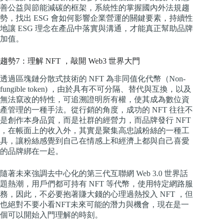
善公益與節能減碳的框架，系統性的掌握國內外法規趨
勢，找出 ESG 會如何影響企業營運的關鍵要素，持續性
地讓 ESG 理念在產品中落實與溝通，才能真正幫助品牌
加值。
趨勢7：理解 NFT ，敲開 Web3 世界大門
透過區塊鏈分散式技術的 NFT 為非同值化代幣（Non-
fungible token) ，由於具有不可分隔、替代與互換，以及
無法竄改的特性，可追溯證明所有權，使其成為數位資
產管理的一種手法。從行銷的角度，成功的 NFT 往往不
是創作本身品質，而是社群的經營力，而品牌發行 NFT
，在帳面上的收入外，其實是聚集高忠誠粉絲的一種工
具，讓粉絲感覺到自己在情感上和經濟上都與自己喜愛
的品牌綁在一起。
隨著未來強調去中心化的第三代互聯網 Web 3.0 世界話
題熱潮，用戶們都可持有 NFT 等代幣，使用特定網路服
務，因此，不必要抱著賺大錢的心理過熱投入 NFT ，但
也絕對不要小看NFT未來可能的潛力與機會，現在是一
個可以開始入門理解的時刻。