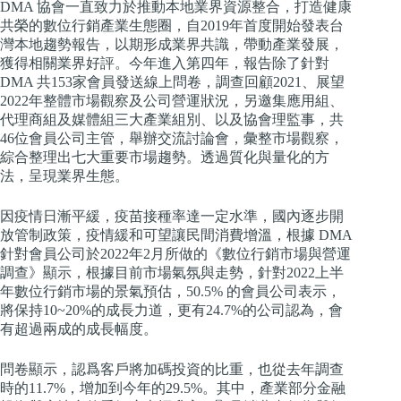
DMA 協會一直致力於推動本地業界資源整合，打造健康
共榮的數位行銷產業生態圈，自2019年首度開始發表台
灣本地趨勢報告，以期形成業界共識，帶動產業發展，
獲得相關業界好評。今年進入第四年，報告除了針對
DMA 共153家會員發送線上問卷，調查回顧2021、展望
2022年整體市場觀察及公司營運狀況，另邀集應用組、
代理商組及媒體組三大產業組別、以及協會理監事，共
46位會員公司主管，舉辦交流討論會，彙整市場觀察，
綜合整理出七大重要市場趨勢。透過質化與量化的方
法，呈現業界生態。
因疫情日漸平緩，疫苗接種率達一定水準，國內逐步開
放管制政策，疫情緩和可望讓民間消費增溫，根據 DMA
針對會員公司於2022年2月所做的《數位行銷市場與營運
調查》顯示，根據目前市場氣氛與走勢，針對2022上半
年數位行銷市場的景氣預估，50.5% 的會員公司表示，
將保持10~20%的成長力道，更有24.7%的公司認為，會
有超過兩成的成長幅度。
問卷顯示，認爲客戶將加碼投資的比重，也從去年調查
時的11.7%，增加到今年的29.5%。其中，產業部分金融