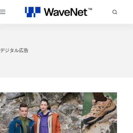
コ
ン
テ
ン
ツ
へ
ス
キ
デジタル広告
ッ
プ