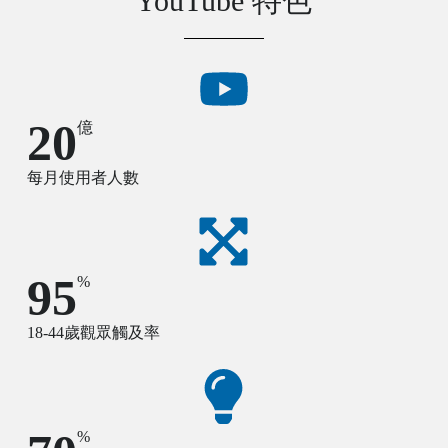
YouTube 特色
20
億
每月使用者人數
95
%
18-44歲觀眾觸及率
%