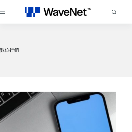
コ
ン
テ
ン
ツ
へ
ス
キ
數位行銷
ッ
プ