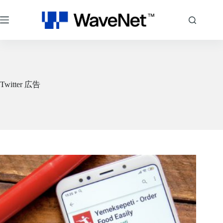
コ
ン
テ
ン
ツ
へ
ス
キ
Twitter 広告
ッ
プ