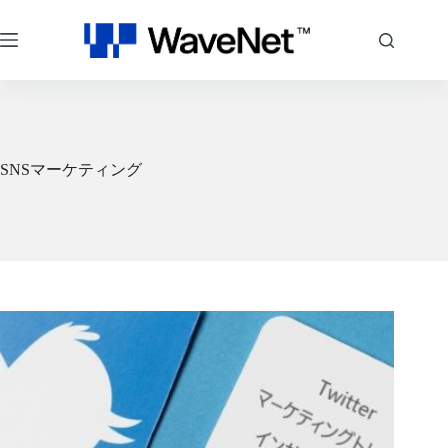
コ
ン
テ
ン
ツ
へ
ス
キ
SNSマーケティング
ッ
プ