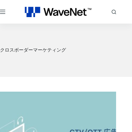
コ
ン
テ
ン
ツ
へ
ス
キ
クロスボーダーマーケティング
ッ
プ