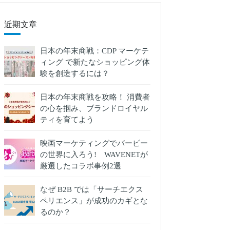
近期文章
日本の年末商戦：CDP マーケテ
ィング で新たなショッピング体
験を創造するには？
日本の年末商戦を攻略！ 消費者
の心を掴み、ブランドロイヤル
ティを育てよう
映画マーケティングでバービー
の世界に入ろう! WAVENETが
厳選したコラボ事例2選
なぜ B2B では「サーチエクス
ペリエンス」が成功のカギとな
るのか？