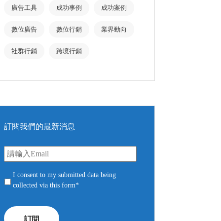
廣告工具
成功事例
成功案例
數位廣告
數位行銷
業界動向
社群行銷
跨境行銷
訂閱我們的最新消息
E
m
a
i
c
I consent to my submitted data being
l
o
collected via this form*
n
*
s
e