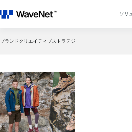
コ
ン
ソリ
テ
ン
ツ
へ
ス
ブランドクリエイティブストラテジー
キ
ッ
プ