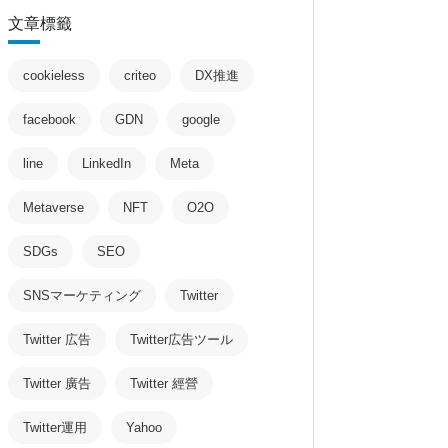
文章標籤
cookieless
criteo
DX推進
facebook
GDN
google
line
LinkedIn
Meta
Metaverse
NFT
O2O
SDGs
SEO
SNSマーケティング
Twitter
Twitter 広告
Twitter広告ツール
Twitter 廣告
Twitter 經營
Twitter運用
Yahoo