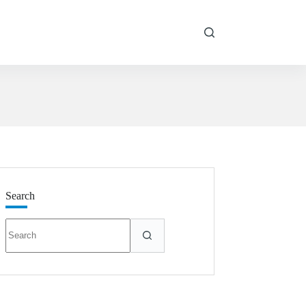
Search
結
果
な
し