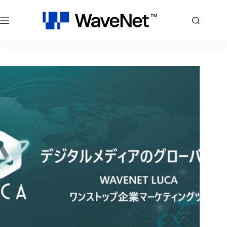
コ
ン
テ
ン
ツ
へ
ス
キ
ッ
プ