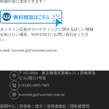
削減が楽に実現できます！
オンライン広告やマーケティングに関する詳しい情報
を知りたい場合、WAVENETにお問い合わせくださ
い。
e-mail:
wavenet.jp@wavenet.com.tw
〒105-0004 東京都港区新橋4-21-3 新橋東急
ビル2階221号室
(+81)03-6895-7605
wavenet.jp@wavenet.com.tw
新聞中心
｜
部落格
｜
徵才
｜
使用者條款
｜
隱私權聲明