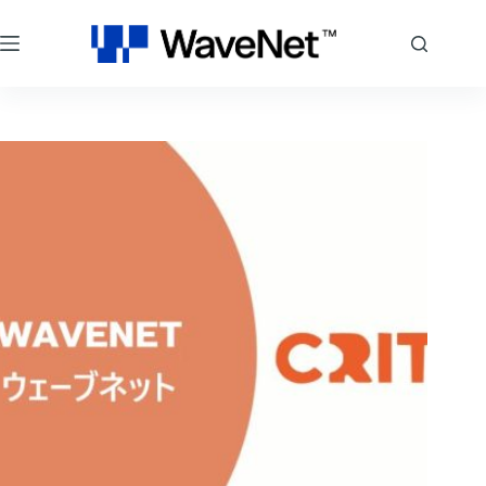
コ
ン
テ
ン
ツ
へ
ス
キ
ッ
プ