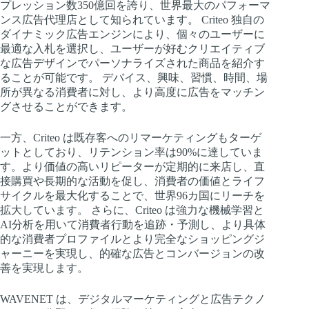
プレッション数350億回を誇り、世界最大のパフォーマ
ンス広告代理店として知られています。 Criteo 独自の
ダイナミック広告エンジンにより、個々のユーザーに
最適な入札を選択し、ユーザーが好むクリエイティブ
な広告デザインでパーソナライズされた商品を紹介す
ることが可能です。 デバイス、興味、習慣、時間、場
所が異なる消費者に対し、より高度に広告をマッチン
グさせることができます。
一方、Criteo は既存客へのリマーケティングもターゲ
ットとしており、リテンション率は90%に達していま
す。より価値の高いリピーターが定期的に来店し、直
接購買や長期的な活動を促し、消費者の価値とライフ
サイクルを最大化することで、世界96カ国にリーチを
拡大しています。 さらに、Criteo は強力な機械学習と
AI分析を用いて消費者行動を追跡・予測し、より具体
的な消費者プロファイルとより完全なショッピングジ
ャーニーを実現し、的確な広告とコンバージョンの改
善を実現します。
WAVENET は、デジタルマーケティングと広告テクノ